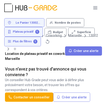
Le Panier 13002
Nombre de postes
Marseille
Plateau privatif
1
Superficie
Budget
Louer un bureau
Coworking
Marseille
13002
Le Panier
Plus de filtres
1
Créer une alerte
Location de plateau privatif en coworking - Le Panier 13002
Marseille
Vous n'avez pas trouvé d'annonce qui vous
convienne ?
Un conseiller Hub-Grade peut vous aider à définir plus
précisément votre besoin, et trouver les offres qui
correspondent à vos critères.
Contacter un conseiller
Créer une alerte