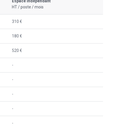
Espace indépendant
HT / poste / mois
310 €
180 €
520 €
-
-
-
-
-