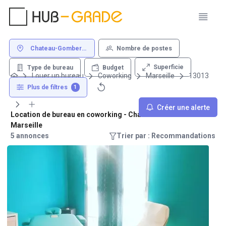
Chateau-Gombert
Nombre de postes
13013 Marseille
Superficie
Type de bureau
Budget
Louer un bureau
Coworking
Marseille
13013
Chateau-Gombert
Plus de filtres
1
Créer une alerte
Location de bureau en coworking - Chateau-Gombert 13013
Marseille
5 annonces
Trier par : Recommandations