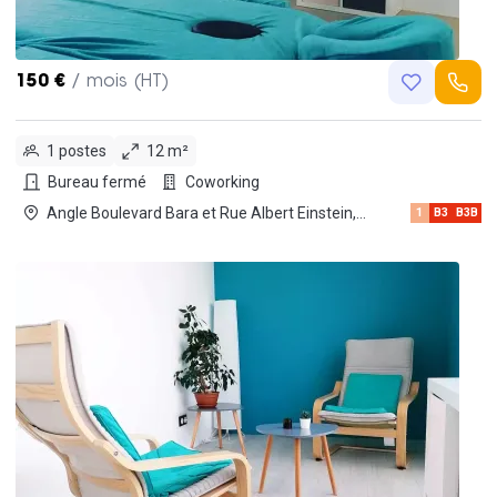
150 €
/ mois (HT)
1 postes
12 m²
Bureau fermé
Coworking
Angle Boulevard Bara et Rue Albert Einstein,
1
B3
B3B
13013 Marseille