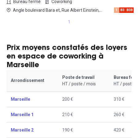
Bureau fermé
Coworking
Angle boulevard Bara et, Rue Albert Einstein,
1
B3
B3B
13013 Marseille
1
Prix moyens constatés des loyers
en espace de coworking à
Marseille
Poste de travail
Bureau fer
Arrondissement
HT / poste / mois
HT / poste /
Marseille
200 €
310 €
Marseille 1
210 €
260 €
Marseille 2
190 €
420 €