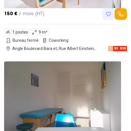
150 €
/ mois (HT)
1 postes
9 m²
Bureau fermé
Coworking
Angle Boulevard Bara et, Rue Albert Einstein,
1
B3
B3B
13013 Marseille