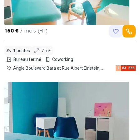
150 €
/ mois (HT)
1 postes
7 m²
Bureau fermé
Coworking
Angle Boulevard Bara et Rue Albert Einstein,
1
B3
B3B
13013 Marseille