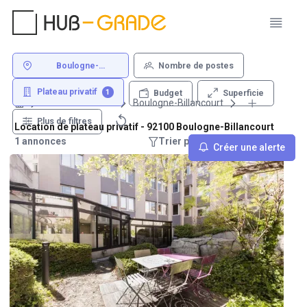
Boulogne-
Nombre de postes
Billancourt
Plateau privatif
1
Superficie
Budget
Louer un bureau
Boulogne-Billancourt
Plus de filtres
Location de plateau privatif - 92100 Boulogne-Billancourt
1 annonces
Trier par : Recommandations
Créer une alerte