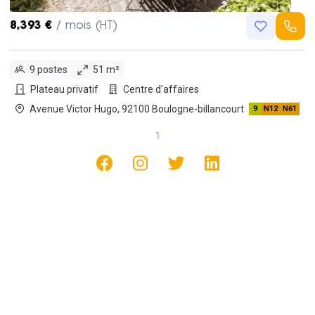
8,393 €
/ mois (HT)
9 postes
51 m²
Plateau privatif
Centre d'affaires
Avenue Victor Hugo, 92100 Boulogne-billancourt
9
N12
N61
1