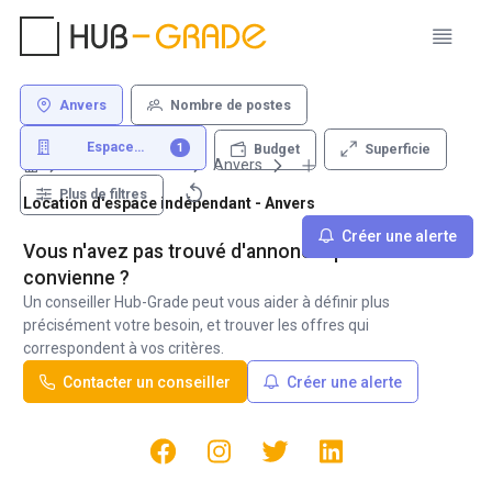
Anvers
Nombre de postes
Espace
1
Superficie
Budget
indépendant
Louer un bureau
Anvers
Plus de filtres
Location d'espace indépendant - Anvers
Créer une alerte
Vous n'avez pas trouvé d'annonce qui vous
convienne ?
Un conseiller Hub-Grade peut vous aider à définir plus
précisément votre besoin, et trouver les offres qui
correspondent à vos critères.
Contacter un conseiller
Créer une alerte