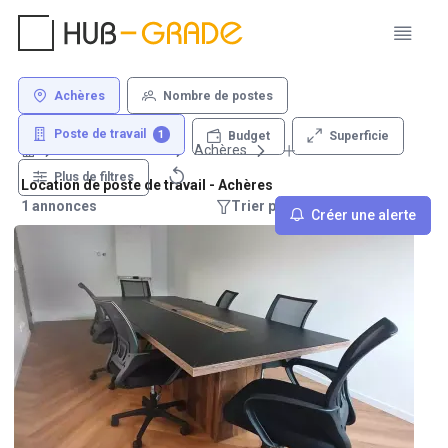
Achères
Nombre de postes
Poste de travail
1
Superficie
Budget
Louer un bureau
Achères
Plus de filtres
Location de poste de travail - Achères
1 annonces
Trier par : Recommandations
Créer une alerte