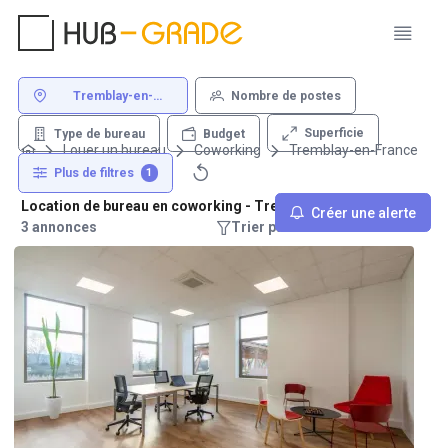
Tremblay-en-
Nombre de postes
France
Superficie
Type de bureau
Budget
Louer un bureau
Coworking
Tremblay-en-France
Plus de filtres
1
Location de bureau en coworking - Tremblay-en-France
Créer une alerte
3 annonces
Trier par : Recommandations