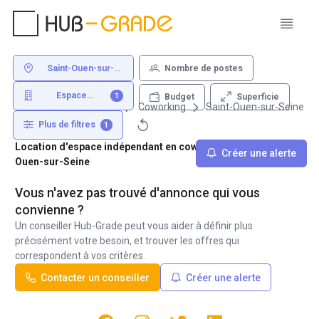
Saint-Ouen-sur-
Nombre de postes
Seine
Espace
1
Superficie
Budget
indépendant
Louer un bureau
Coworking
Saint-Ouen-sur-Seine
Plus de filtres
1
Location d'espace indépendant en coworking - 93400 Saint-
Créer une alerte
Ouen-sur-Seine
Vous n'avez pas trouvé d'annonce qui vous
convienne ?
Un conseiller Hub-Grade peut vous aider à définir plus
précisément votre besoin, et trouver les offres qui
correspondent à vos critères.
Contacter un conseiller
Créer une alerte