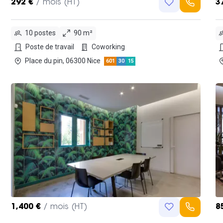
292 €
/ mois (HT)
3
10 postes
90 m²
Poste de travail
Coworking
Place du pin, 06300 Nice
601
30
15
1,400 €
/ mois (HT)
8