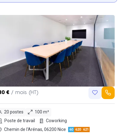
80 €
/ mois (HT)
20 postes
100 m²
Poste de travail
Coworking
Chemin de l'Arénas, 06200 Nice
60
620
621