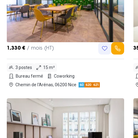
1,330 €
/ mois (HT)
3
3 postes
15 m²
Bureau fermé
Coworking
Chemin de l'Arénas, 06200 Nice
60
620
621