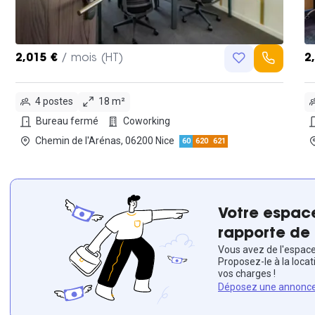
2,015 €
/ mois (HT)
2
4 postes
18 m²
Bureau fermé
Coworking
Chemin de l'Arénas, 06200 Nice
60
620
621
Votre espace
rapporte de 
Vous avez de l'espace 
Proposez-le à la locat
vos charges !
Déposez une annonc