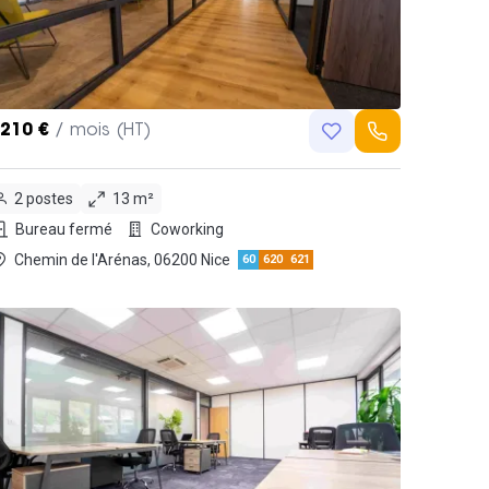
,210 €
/ mois (HT)
2 postes
13 m²
Bureau fermé
Coworking
Chemin de l'Arénas, 06200 Nice
60
620
621