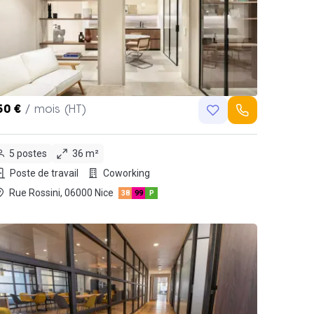
50 €
/ mois (HT)
5 postes
36 m²
Poste de travail
Coworking
Rue Rossini, 06000 Nice
38
99
P