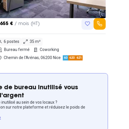
,655 €
/ mois (HT)
6 postes
35 m²
Bureau fermé
Coworking
Chemin de l'Arénas, 06200 Nice
60
620
621
 de bureau inutilisé vous
l'argent
inutilisé au sein de vos locaux ?
ion sur notre plateforme et réduisez le poids de
e