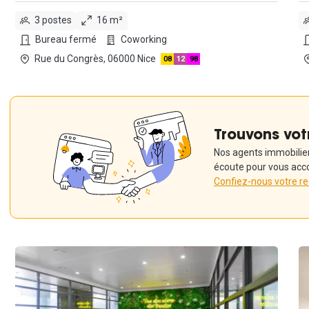
3 postes
16 m²
Bureau fermé
Coworking
Rue du Congrès, 06000 Nice
08
12
98
Trouvons vot
Nos agents immobiliers
écoute pour vous acc
Confiez-nous votre r