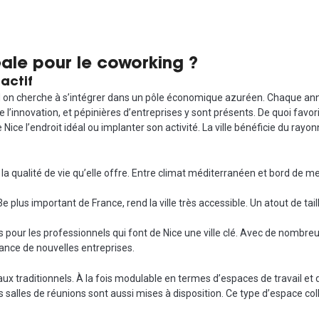
éale pour le coworking ?
actif
d on cherche à s’intégrer dans un pôle économique azuréen. Chaque année
l’innovation, et pépinières d’entreprises y sont présents. De quoi favo
e Nice l’endroit idéal ou implanter son activité. La ville bénéficie du r
a qualité de vie qu’elle offre. Entre climat méditerranéen et bord de mer, 
 3e plus important de France, rend la ville très accessible. Un atout de ta
pour les professionnels qui font de Nice une ville clé. Avec de nombreux
issance de nouvelles entreprises.
aux traditionnels. À la fois modulable en termes d’espaces de travail et d
 salles de réunions sont aussi mises à disposition. Ce type d’espace co