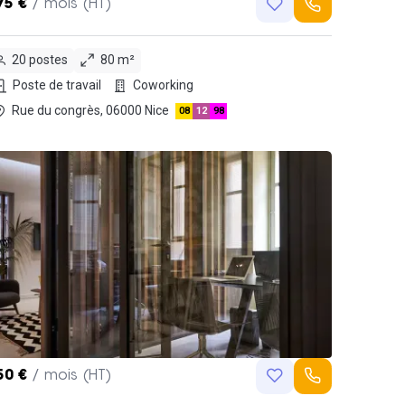
75 €
/ mois (HT)
20 postes
80 m²
Poste de travail
Coworking
Rue du congrès, 06000 Nice
08
12
98
50 €
/ mois (HT)