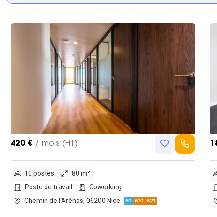
420 €
/ mois (HT)
1
10 postes
80 m²
Poste de travail
Coworking
Chemin de l'Arénas, 06200 Nice
60
620
621