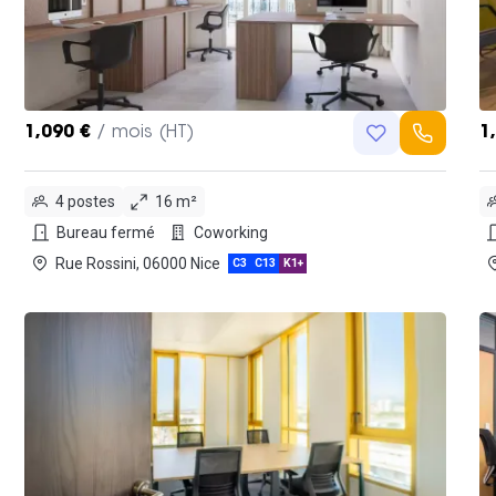
1,090 €
/ mois (HT)
1
4 postes
16 m²
Bureau fermé
Coworking
Rue Rossini, 06000 Nice
C3
C13
K1+