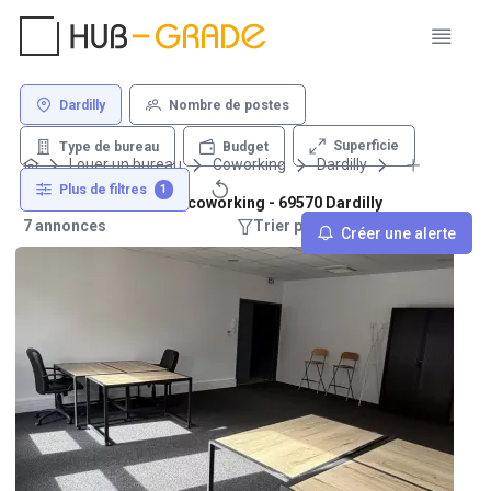
Dardilly
Nombre de postes
Superficie
Type de bureau
Budget
Louer un bureau
Coworking
Dardilly
Plus de filtres
1
Location de bureau en coworking - 69570 Dardilly
7 annonces
Trier par : Recommandations
Créer une alerte