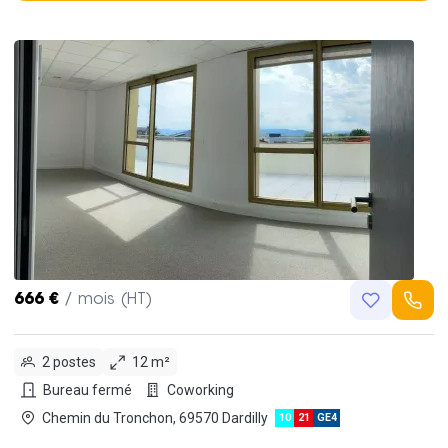
666 €
/ mois (HT)
2 postes
12 m²
Bureau fermé
Coworking
Chemin du Tronchon, 69570 Dardilly
10
21
GE4