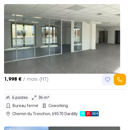
1,998 €
/ mois (HT)
6 postes
36 m²
Bureau fermé
Coworking
Chemin du Tronchon, 69570 Dardilly
10
21
GE4