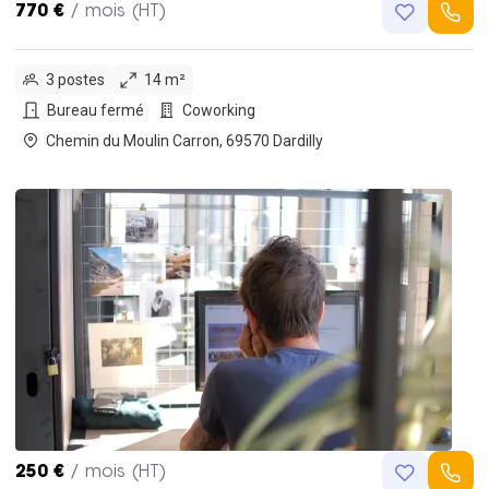
770 €
/ mois (HT)
3 postes
14 m²
Bureau fermé
Coworking
Chemin du Moulin Carron, 69570 Dardilly
250 €
/ mois (HT)