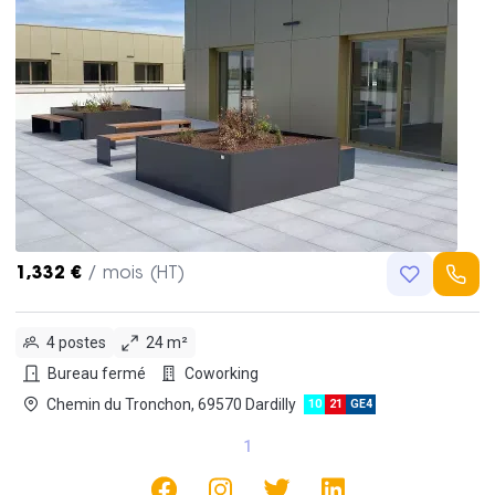
1,332 €
/ mois (HT)
4 postes
24 m²
Bureau fermé
Coworking
Chemin du Tronchon, 69570 Dardilly
10
21
GE4
1