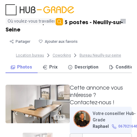
Aucun
Beau bureau privatif 5 postes - Neuilly-sur-
résultat
Seine
trouvé
Partager
Ajouter aux favoris
Location bureau
Coworking
Bureau Neuilly-sur-seine
Photos
Prix
Description
Condition
Cette annonce vous
intéresse ?
Contactez-nous !
Votre conseiller Hub-
1 / 9
Grade
Raphael
06702164