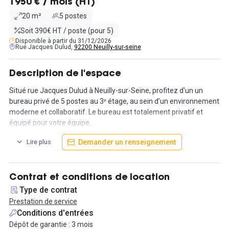
1950 € / mois (HT)
20 m²
5 postes
Soit 390€ HT / poste (pour 5)
Disponible à partir du 31/12/2026
Rue Jacques Dulud,
92200 Neuilly-sur-seine
Description de l'espace
Situé rue Jacques Dulud à Neuilly-sur-Seine, profitez d'un un
bureau privé de 5 postes au 3ᵉ étage, au sein d’un environnement
moderne et collaboratif. Le bureau est totalement privatif et
équipé pour votre équipe.
Demander un renseignement
Lire plus
Les occupants bénéficient d’espaces communs de qualité : 3
salles de réunion, 4 phonebooths, une cuisine équipée, un espace
détente avec table de ping-pong.
Contrat et conditions de location
Services inclus : wifi haut débit, ménage quotidien,
Type de contrat
consommables, office manager, climatisation. Cadre
Prestation de service
professionnel fonctionnel et convivial, idéal pour une petite
Conditions d'entrées
équipe.
Dépôt de garantie : 3 mois