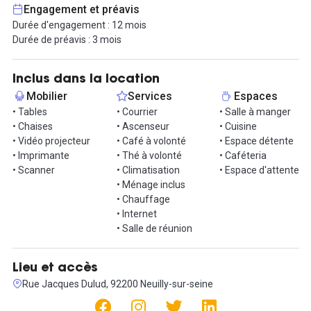
Engagement et préavis
A 3 minutes à pied de la station Les Sablons, accessible via la
Durée d'engagement : 12 mois
ligne 1.
Durée de préavis : 3 mois
Contactez-nous pour une visite !
Inclus dans la location
Mobilier
Services
Espaces
• Tables
• Courrier
• Salle à manger
• Chaises
• Ascenseur
• Cuisine
• Vidéo projecteur
• Café à volonté
• Espace détente
• Imprimante
• Thé à volonté
• Caféteria
• Scanner
• Climatisation
• Espace d'attente
• Ménage inclus
• Chauffage
• Internet
• Salle de réunion
Lieu et accès
Rue Jacques Dulud, 92200 Neuilly-sur-seine