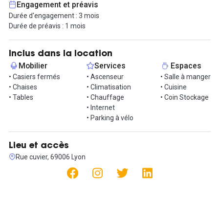
Engagement et préavis
ainsi qu’une table pouvant servir pour les repas ou des réunions
Durée d'engagement : 3 mois
informelles. Un WC indépendant complète l’ensemble.
Durée de préavis : 1 mois
Cette offre s’adresse exclusivement à des activités de bureau
sans accueil de clientèle, idéale pour des freelances, start-
Inclus dans la location
uppeurs ou télétravailleurs à la recherche d’un cadre
Mobilier
Services
Espaces
professionnel et serein.
• Casiers fermés
• Ascenseur
• Salle à manger
• Chaises
• Climatisation
• Cuisine
Les postes sont disponibles immédiatement. Le loyer est de 240
• Tables
• Chauffage
• Coin Stockage
€ charges comprises par poste, incluant un forfait de charges de
• Internet
25 € couvrant l’électricité, l’eau, la fibre, le chauffage et la taxe
• Parking à vélo
foncière. Le loyer est en franchise de TVA. Le dépôt de garantie
correspond à deux mois de loyer hors charges, soit 430 €, et le
préavis est d’un mois.
Lieu et accès
Rue cuvier, 69006 Lyon
Contactez-nous pour organiser une visite et découvrir cet espace
de travail agréable au cœur de Lyon 6.