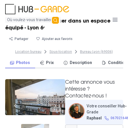
Aucun
Poste de travail à louer dans un espace
résultat
équipé - Lyon 6ᵉ
trouvé
Partager
Ajouter aux favoris
Location bureau
Sous-location
Bureau Lyon (69006)
Photos
Prix
Description
Condition
Cette annonce vous
intéresse ?
Contactez-nous !
Votre conseiller Hub-
1 / 8
Grade
Raphael
06702164