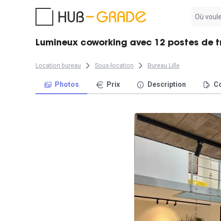
Aucun
résultat
trouvé
Lumineux coworking avec 12 postes de tra
Location bureau
Sous-location
Bureau Lille
Photos
Prix
Description
Co