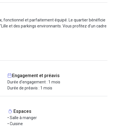
, fonctionnel et parfaitement équipé. Le quartier bénéficie
’Lille et des parkings environnants. Vous profitez d’un cadre
lieu clé en main : tables et chaises, casiers fermés,
 réunion, une bulle téléphonique et une douche.
nte, une cafétéria et même une terrasse. Le courrier et la
Engagement et préavis
Durée d'engagement : 1 mois
tie équivalent à un mois de loyer et un tarif de 250 € HT
Durée de préavis : 1 mois
ux-Lille.
Espaces
• Salle à manger
• Cuisine