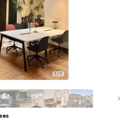
1 / 7
ises