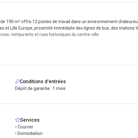
ce de 190 m² offre 12 postes de travail dans un environnement chaleureux
es et Lille Europe, proximité immédiate des lignes de bus, des stations V
es, restaurants et rues historiques du centre-ville.
ur accueillir une équipe ou des travailleurs indépendants souhaitant un 
t débit, interphone, chauffage, alarme, ainsi qu’un accès à une salle de
 vie comprenant une salle à manger, une cuisine équipée, un espace déte
e ménage.
 flexibilité d’organisation.
Conditions d'entrées
Dépôt de garantie : 1 mois
n engagement minimum d’un mois, un préavis d’un mois, un dépôt de garan
 travailler dans un cadre inspirant, convivial et complet, au cœur du Vie
Services
• Courrier
• Domiciliation