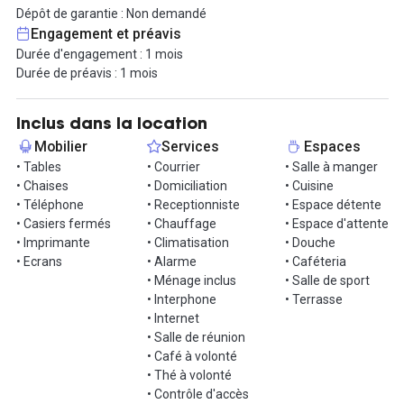
projets dans un environnement structuré, calme et convivial. Un
Dépôt de garantie : Non demandé
coworking pensé comme un vrai lieu de vie professionnelle,
Engagement et préavis
favorisant les échanges sans sacrifier la confidentialité ni le
Durée d'engagement : 1 mois
confort.
Durée de préavis : 1 mois
Situé Rue de Turenne, à quinze minutes de la gare Saint-Jean, le
centre offre une implantation simple et efficace.
Inclus dans la location
Mobilier
Services
Espaces
Contactez-nous pour une visite.
• Tables
• Courrier
• Salle à manger
• Chaises
• Domiciliation
• Cuisine
Informations complémentaires sur cet espace de
• Téléphone
• Receptionniste
• Espace détente
travail
• Casiers fermés
• Chauffage
• Espace d'attente
• Imprimante
• Climatisation
• Douche
Frais d’entrée : 69 €
• Ecrans
• Alarme
• Caféteria
• Ménage inclus
• Salle de sport
• Interphone
• Terrasse
• Internet
• Salle de réunion
• Café à volonté
• Thé à volonté
• Contrôle d'accès