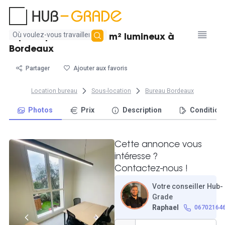
Aucun
Espace privatif de 28 m² lumineux à
résultat
Bordeaux
trouvé
Partager
Ajouter aux favoris
Location bureau
Sous-location
Bureau Bordeaux
Photos
Prix
Description
Condition
Cette annonce vous
intéresse ?
Contactez-nous !
Votre conseiller Hub-
Grade
Raphael
06702164