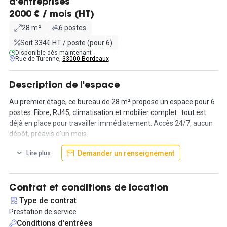
d'entreprises
2000 € / mois (HT)
28 m²
6 postes
Soit 334€ HT / poste (pour 6)
Disponible dès maintenant
Rue de Turenne,
33000 Bordeaux
Description de l'espace
Au premier étage, ce bureau de 28 m² propose un espace pour 6
postes. Fibre, RJ45, climatisation et mobilier complet : tout est
déjà en place pour travailler immédiatement. Accès 24/7, aucun
dépôt, préavis d’un mois.
Demander un renseignement
Lire plus
L’ensemble s’inscrit dans un site de 1200 m² regroupant bureaux
privatifs, salles de réunion et espaces communs. Le lieu profite
d’un jardin privatif, d’un espace bien-être. Les équipes ont aussi
accès aux multiples salles de réunion, aux zones détente et à la
Contrat et conditions de location
salle de sport.
Type de contrat
Prestation de service
Cet espace réunit freelances, petites équipes et porteurs de
Conditions d'entrées