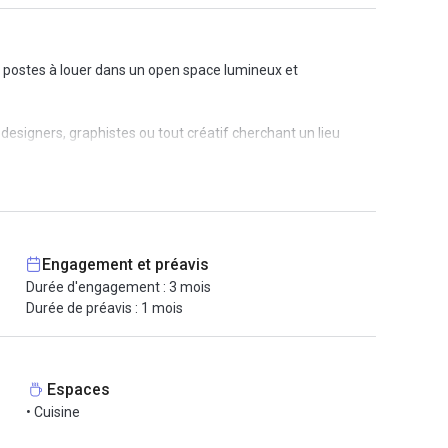
postes à louer dans un open space lumineux et
designers, graphistes ou tout créatif cherchant un lieu
Engagement et préavis
Durée d'engagement : 3 mois
Durée de préavis : 1 mois
, dans un quartier vivant, entouré de cafés, restaurants et
Espaces
• Cuisine