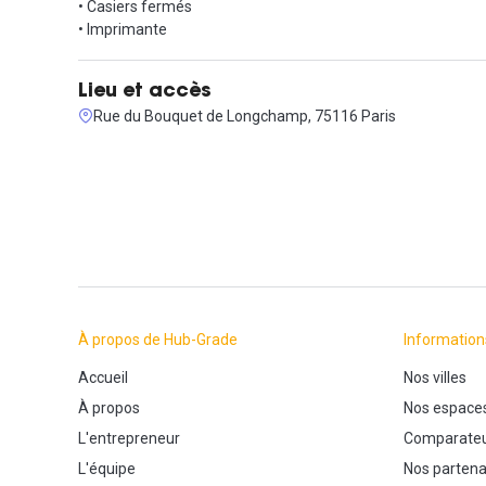
Contactez nous pour visiter !
• Casiers fermés
• Imprimante
Lieu et accès
Rue du Bouquet de Longchamp, 75116 Paris
À propos de Hub-Grade
Information
Accueil
Nos villes
À propos
Nos espace
L'entrepreneur
Comparateu
L'équipe
Nos partena