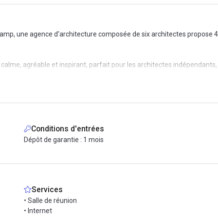
mp, une agence d’architecture composée de six architectes propose 4 
calme, agréable et inspirant, parfait pour les architectes indépendants, 
ité et les échanges,
s pauses café,
Conditions d'entrées
 perforatrice, etc.).
Dépôt de garantie : 1 mois
ictor Hugo, les bureaux bénéficient d’un emplacement central et agréable
e 6), Victor Hugo (ligne 2).
Services
• Salle de réunion
• Internet