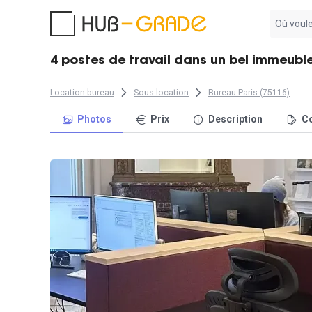
Aucun
résultat
trouvé
4 postes de travail dans un bel immeuble 
Location bureau
Sous-location
Bureau Paris (75116)
Photos
Prix
Description
Co