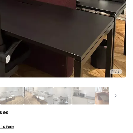
1 / 9
ises
16 Paris