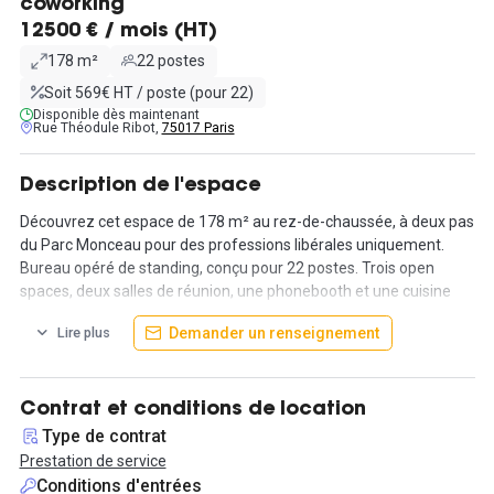
coworking
12500 € / mois (HT)
178 m²
22 postes
Soit 569€ HT / poste (pour 22)
Disponible dès maintenant
Rue Théodule Ribot,
75017 Paris
Description de l'espace
Découvrez cet espace de 178 m² au rez-de-chaussée, à deux pas
du Parc Monceau pour des professions libérales uniquement.
Bureau opéré de standing, conçu pour 22 postes. Trois open
spaces, deux salles de réunion, une phonebooth et une cuisine
équipée. Charme haussmannien : parquet, moulures, cheminées,
Demander un renseignement
Lire plus
hauteur sous plafond de 3,10 m.
Ambiance chaleureuse et mobilier haut de gamme. Un espace de
travail qui conjugue élégance classique et efficacité moderne.
Contrat et conditions de location
Type de contrat
Offre en prestation de services 5★ all inclusive : loyer, charges,
Prestation de service
taxes, internet, ménage, maintenance, énergie et services
Conditions d'entrées