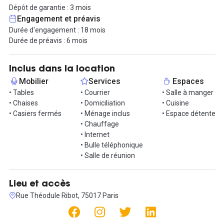
support inclus.
Dépôt de garantie : 3 mois
Engagement et préavis
Quartier Monceau–Ternes : calme, recherché, à proximité
Durée d'engagement : 18 mois
immédiate des transports. Métros Ternes (ligne 2), Courcelles
Durée de préavis : 6 mois
(ligne 2) et Pereire (ligne 3 + RER C). Un environnement
prestigieux, idéal pour les entreprises en quête de confort et de
représentativité.
Inclus dans la location
Mobilier
Services
Espaces
Un bureau opéré rare, à la fois raffiné et fonctionnel.
• Tables
• Courrier
• Salle à manger
• Chaises
• Domiciliation
• Cuisine
Contactez-nous pour une visite sur place !
• Casiers fermés
• Ménage inclus
• Espace détente
• Chauffage
• Internet
• Bulle téléphonique
• Salle de réunion
Lieu et accès
Rue Théodule Ribot, 75017 Paris