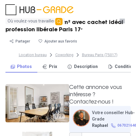
Aucun
Location bureau 178m² avec cachet idéal
résultat
profession libérale Paris 17ᵉ
trouvé
Partager
Ajouter aux favoris
Location bureau
Coworking
Bureau Paris (75017)
Photos
Prix
Description
Condition
Cette annonce vous
intéresse ?
Contactez-nous !
Votre conseiller Hub-
1 / 7
Grade
Raphael
06702164