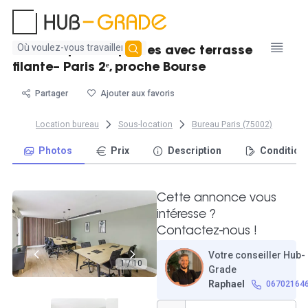
Aucun
Bureau opéré 20 postes avec terrasse
résultat
filante– Paris 2ᵉ, proche Bourse
trouvé
Partager
Ajouter aux favoris
Location bureau
Sous-location
Bureau Paris (75002)
Photos
Prix
Description
Condition
Cette annonce vous
intéresse ?
Contactez-nous !
Votre conseiller Hub-
1 / 10
Grade
Raphael
06702164