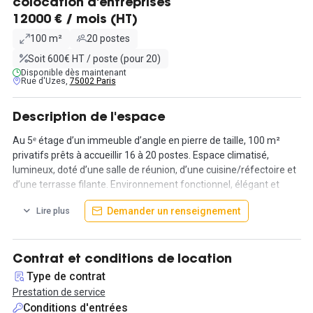
colocation d'entreprises
12000 € / mois (HT)
100 m²
20 postes
Soit 600€ HT / poste (pour 20)
Disponible dès maintenant
Rue d'Uzes,
75002 Paris
Description de l'espace
Au 5ᵉ étage d’un immeuble d’angle en pierre de taille, 100 m²
privatifs prêts à accueillir 16 à 20 postes. Espace climatisé,
lumineux, doté d’une salle de réunion, d’une cuisine/réfectoire et
d’une terrasse filante. Environnement fonctionnel, élégant et
propice à la créativité.
Demander un renseignement
Lire plus
Services inclus : internet haut débit, ménage quotidien, accès
24/7, climatisation intégrée. Un bureau opéré tout confort, pensé
pour la productivité et le bien-être des équipes.
Contrat et conditions de location
Type de contrat
Localisation centrale : entre Bourse (ligne 3, à 300 m) et Grands
Prestation de service
Boulevards (lignes 8 et 9, à 60 m). Quartier vivant, cœur
Conditions d'entrées