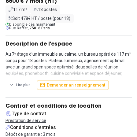
8600 € / mois (HT)
117 m²
18 postes
Soit 478€ HT / poste (pour 18)
Disponible dès maintenant
Rue Raffet,
75016 Paris
Description de l'espace
Au 7ᵉ étage d’un immeuble au calme, un bureau opéré de 117 m²
conçu pour 18 postes. Plateau lumineux, agencement optimal
avec un grand open space optimisé, deux salles de réunion
équipées, phonebooth, cuisine conviviale et espace déjeuner,
sanitaires dédiés.
Demander un renseignement
Lire plus
Le quartier séduit par son élégance discrète. À deux pas de
l’avenue Mozart, cafés de quartier, commerces de bouche et
restaurants de qualité assurent une vie professionnelle rythmée
Contrat et conditions de location
et agréable. Paris 16ᵉ allie sérénité résidentielle et dynamisme
Type de contrat
tertiaire.
Prestation de service
Conditions d'entrées
Accès rapide : métro Jasmin (ligne 9), proximité directe de
Dépôt de garantie : 3 mois