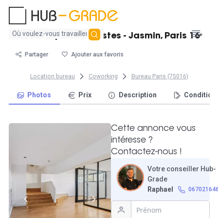
Aucun
Bureau opéré 18 postes - Jasmin, Paris 16ᵉ
résultat
trouvé
Partager
Ajouter aux favoris
Location bureau
Coworking
Bureau Paris (75016)
Photos
Prix
Description
Condition
Cette annonce vous
intéresse ?
Contactez-nous !
Votre conseiller Hub-
Grade
Raphael
06702164