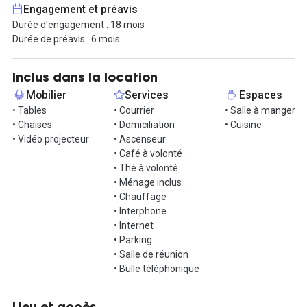
Michel-Ange Auteuil (lignes 9 et 10), réseau dense de bus.
Engagement et préavis
Parking disponible sur site pour compléter la mobilité.
Durée d'engagement : 18 mois
Durée de préavis : 6 mois
L’adresse incarne l’équilibre entre praticité, standing et confort de
travail. Bureau opéré idéal pour une équipe exigeante.
Inclus dans la location
Contactez-nous dès maintenant pour organiser une visite !
Mobilier
Services
Espaces
• Tables
• Courrier
• Salle à manger
• Chaises
• Domiciliation
• Cuisine
• Vidéo projecteur
• Ascenseur
• Café à volonté
• Thé à volonté
• Ménage inclus
• Chauffage
• Interphone
• Internet
• Parking
• Salle de réunion
• Bulle téléphonique