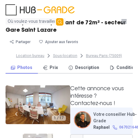
Aucun
Bel espace indépendant de 72m² - secteur
résultat
Gare Saint Lazare
trouvé
Partager
Ajouter aux favoris
Location bureau
Sous-location
Bureau Paris (75009)
Photos
Prix
Description
Condition
Cette annonce vous
intéresse ?
Contactez-nous !
Votre conseiller Hub-
1 / 17
Grade
Raphael
06702164