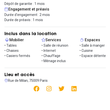
Dépôt de garantie : 1 mois
Les services incluent le WIFI, l’électricité et le chauffage.
Engagement et préavis
Durée d'engagement : 2 mois
À quelques minutes à pied de la Gare Saint-Lazare, le secteur
Durée de préavis : 1 mois
bénéficie d’une excellente desserte en transports (métro lignes 3,
12, 13 et 14, trains Transilien) et d’une offre variée de
commerces et de restauration.
Inclus dans la location
Mobilier
Services
Espaces
Loyer : 3 000 € HT / mois
• Tables
• Salle de réunion
• Salle à manger
Bail jusqu’au 12 mars 2026. Les locataires actuels quittent
• Chaises
• Internet
• Cuisine
ensuite les lieux, possibilité d’envisager un contrat direct auprès
• Casiers fermés
• Chauffage
• Espace détente
du propriétaire.
• Ménage inclus
Lieu et accès
Rue de Milan, 75009 Paris