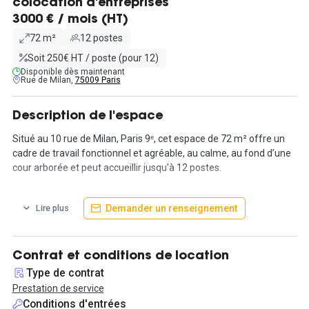
colocation d'entreprises
3000 € / mois (HT)
72 m²
12 postes
Soit 250€ HT / poste (pour 12)
Disponible dès maintenant
Rue de Milan,
75009 Paris
Description de l'espace
Situé au 10 rue de Milan, Paris 9ᵉ, cet espace de 72 m² offre un
cadre de travail fonctionnel et agréable, au calme, au fond d’une
cour arborée et peut accueillir jusqu'à 12 postes.
L’aménagement se compose de deux entrées séparées. L’accès
Demander un renseignement
Lire plus
principal s’ouvre sur une cuisine équipée et un espace convivial,
puis un couloir mène à une grande pièce et un bureau plus plus
petit.
Contrat et conditions de location
Le mobilier est déjà en place : grandes tables, fauteuils
Type de contrat
ergonomiques, placards de rangement, mange-debout avec
Prestation de service
chaises hautes, micro-ondes, cafetières et bouilloire.
Conditions d'entrées