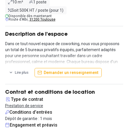
10 m²
1 poste
Soit 500€ HT / poste (pour 1)
Disponible dès maintenant
Route d'Albi,
31200 Toulouse
Description de l'espace
Dans ce tout nouvel espace de coworking, nous vous proposons
un total de 5 bureaux privatifs équipés, parfaitement adaptés
pour une personne souhaitant travailler dans un cadre
professionnel, calme et moderne. Chaque bureau dispose d’un
fauteuil ergonomique, de deux chaises visiteurs ainsi que d’une
Demander un renseignement
Lire plus
armoire de rangement, afin d’offrir à la fois confort et praticité au
quotidien.
Vous bénéficiez également d’un accès à une cabine d’isolement
Contrat et conditions de location
pour vos appels ou visioconférences. L’utilisation de la salle de
Type de contrat
formation est incluse à raison d’une demi-journée par semaine
Prestation de service
selon disponibilité, avec la possibilité de réserver à un tarif
Conditions d'entrées
résident préférentiel si vous avez besoin de créneaux
Dépôt de garantie : 1 mois
supplémentaires.
Engagement et préavis