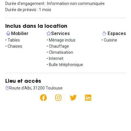
Durée d'engagement : Information non communiquée
Les espaces communs comprennent une cuisine équipée avec
Durée de préavis : 1 mois
réfrigérateur, cafetière et bouilloire, pour vos moments de pause.
Les bureaux sont connectés à la fibre sécurisée et au wifi haut
débit. Pour votre confort, ils sont dotés de panneaux chauffants
Inclus dans la location
et rafraîchissants de dernière génération ainsi que de stores
Mobilier
Services
Espaces
électriques permettant de gérer la luminosité à votre
• Tables
• Ménage inclus
• Cuisine
convenance. L’entrée est sécurisée par badge, garantissant un
• Chaises
• Chauffage
accès simple et sûr.
• Climatisation
• Internet
Les bureaux sont accessibles du lundi au vendredi de 8h à 21h00.
• Bulle téléphonique
Le tarif est de 500 euros par mois. Un espace pensé pour
travailler sereinement, tout en profitant de services et
Lieu et accès
d’équipements modernes.
Route d'Albi, 31200 Toulouse