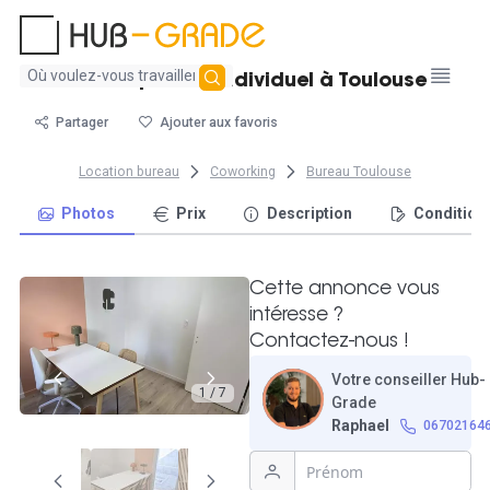
Aucun
Bureau privatif individuel à Toulouse
résultat
trouvé
Partager
Ajouter aux favoris
Location bureau
Coworking
Bureau Toulouse
Photos
Prix
Description
Condition
Cette annonce vous
intéresse ?
Contactez-nous !
Votre conseiller Hub-
1 / 7
Grade
Raphael
06702164