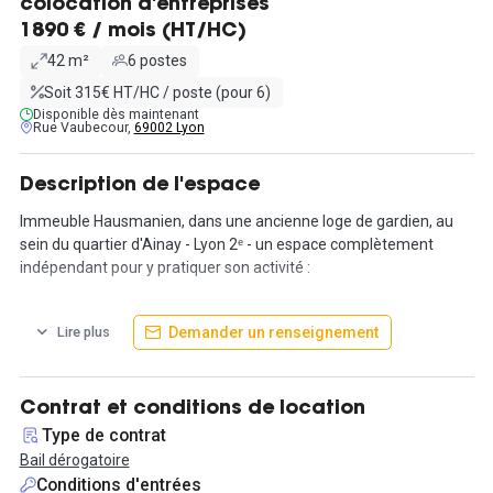
colocation d'entreprises
1890 € / mois (HT/HC)
42 m²
6 postes
Soit 315€ HT/HC / poste (pour 6)
Disponible dès maintenant
Rue Vaubecour,
69002 Lyon
Description de l'espace
Immeuble Hausmanien, dans une ancienne loge de gardien, au
sein du quartier d'Ainay - Lyon 2ᵉ - un espace complètement
indépendant pour y pratiquer son activité :
- de médecin si c'est votre cas : bureau de réception, salle
Demander un renseignement
Lire plus
d'attente et salle d'examen, cuisine fermée. possibilité d'installer
deux praticiens en réunissant bureau et salle d'examen.
- ou usage de bureau professionnel, idéal pour start-up et petite
entreprise : 2 bureaux individuels et une salle de réunion ou un
Contrat et conditions de location
open space (à votre convenance) pouvant accueillir 3 à 4 postes,
Type de contrat
une cuisine indépendante.
Bail dérogatoire
Conditions d'entrées