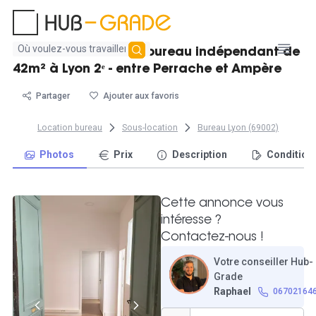
Aucun
Cabinet médical ou bureau indépendant de
résultat
42m² à Lyon 2ᵉ - entre Perrache et Ampère
trouvé
Partager
Ajouter aux favoris
Location bureau
Sous-location
Bureau Lyon (69002)
Photos
Prix
Description
Condition
Cette annonce vous
intéresse ?
Contactez-nous !
Votre conseiller Hub-
Grade
Raphael
06702164