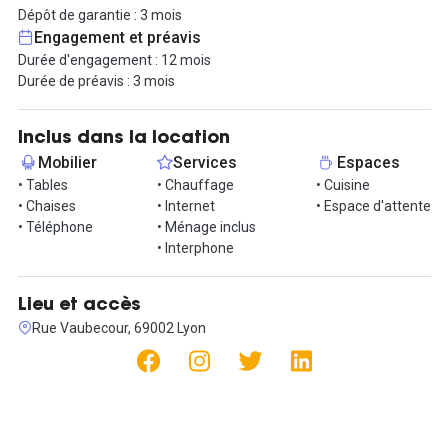
Cet espace indépendant de 42 m² est idéalement placé dans le
Dépôt de garantie : 3 mois
quartier d’Ainay, à deux minutes à pied de la Gare Perrache.
Engagement et préavis
L’immeuble est desservi par le Métro A, avec l’arrêt Ampère ou
Durée d'engagement : 12 mois
Perrache à moins de 100 m et par plusieurs stations Velo’v.
Durée de préavis : 3 mois
Le stationnement est possible dans les rues alentour et un
parking à proximité est possible (prévoir 250€ sup/mois HT/CC).
Inclus dans la location
Les locaux ont été refaits et le loyer comprend les services
Mobilier
Services
Espaces
suivants :
• Tables
• Chauffage
• Cuisine
- mobilier (bureaux, chaises, table, fauteuil, lampe, poste
• Chaises
• Internet
• Espace d'attente
téléphonique),
• Téléphone
• Ménage inclus
- accès aux espaces communs (cuisine, salle de réunion ...),
• Interphone
- ménage,
- internet (fibre et wifi)
- charges (eau, électricité, chauffage).
Lieu et accès
- Fenêtre sur cours pour plus de tranquillité et de calme.
Rue Vaubecour, 69002 Lyon
Ce bureau est disponible en janvier 2026 (ou avant selon
négociation) et vous serez directement opérationnel. C'est idéal
pour vous concentrer sur votre métier.
Le loyer s’élève à 1890 € par mois HT/CC, tout est compris dans la