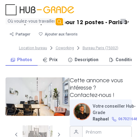
Aucun
Bel espace privatif pour 12 postes - Paris 3ᵉ
résultat
trouvé
Partager
Ajouter aux favoris
Location bureau
Coworking
Bureau Paris (75002)
Photos
Prix
Description
Condition
Cette annonce vous
intéresse ?
Contactez-nous !
Votre conseiller Hub-
1 / 5
Grade
Raphael
06702164