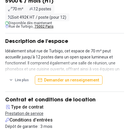
5900 € / mois (HT)
70 m²
12 postes
Soit 492€ HT / poste (pour 12)
Disponible dès maintenant
Rue de Turbigo,
75002 Paris
Description de l'espace
Idéalement situé rue de Turbigo, cet espace de 70 m² peut
accueillir jusqu’à 12 postes dans un open space lumineux et
fonctionnel. Il comprend également une salle de réunion, une
phonebox et une cuisine ouverte, offrant ainsi à vos équipes un
cadre de travail convivial et pratique au quotidien.
Demander un renseignement
Lire plus
Le loyer est fixé à 6 900 € HT par mois.
L'emplacement bénéficie d'une excellente desserte, à proximité
Contrat et conditions de location
immédiate des stations Étienne Marcel, Réaumur-Sébastopol et
Type de contrat
Châtelet – Les Halles, au cœur d'un quartier animé et central.
Prestation de service
Tous les services sont inclus dans le loyer, garantissant une
Conditions d'entrées
installation simple et sans contraintes.
Dépôt de garantie : 3 mois