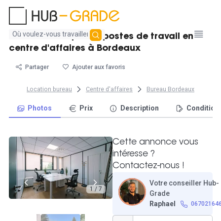
Aucun
Bureau fermé pour 3 postes de travail en
résultat
centre d'affaires à Bordeaux
trouvé
Partager
Ajouter aux favoris
Location bureau
Centre d'affaires
Bureau Bordeaux
Photos
Prix
Description
Condition
Cette annonce vous
intéresse ?
Contactez-nous !
Votre conseiller Hub-
1 / 7
Grade
Raphael
06702164