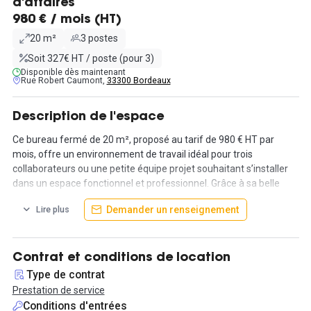
d'affaires
980 € / mois (HT)
20 m²
3 postes
Soit 327€ HT / poste (pour 3)
Disponible dès maintenant
Rue Robert Caumont,
33300 Bordeaux
Description de l'espace
Ce bureau fermé de 20 m², proposé au tarif de 980 € HT par
mois, offre un environnement de travail idéal pour trois
collaborateurs ou une petite équipe projet souhaitant s’installer
dans un espace fonctionnel et professionnel. Grâce à sa belle
luminosité naturelle et à son système de climatisation, ce bureau
Demander un renseignement
Lire plus
garantit des conditions de travail agréables tout au long de
l’année.
Entièrement équipé, il dispose de mobilier de standing avec des
Contrat et conditions de location
rangements intégrés, permettant d’optimiser l’organisation et le
Type de contrat
confort des utilisateurs. Les occupants bénéficient en
Prestation de service
complément de l’accès à une cuisine et à un espace de pause,
Conditions d'entrées