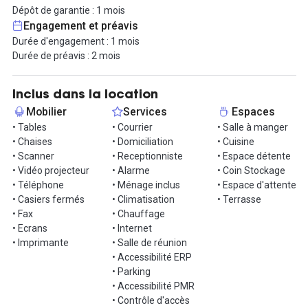
parfaits pour partager des moments conviviaux et faciliter le
Dépôt de garantie : 1 mois
bien-être au quotidien. Des services de téléphonie et de
Engagement et préavis
permanence téléphonique sont inclus, offrant ainsi une solution
Durée d'engagement : 1 mois
clé en main pour l’installation de votre équipe. Pour vos besoins
Durée de préavis : 2 mois
ponctuels ou réguliers, des salles de réunion sont également
disponibles et directement réservables sur place.
Inclus dans la location
Le centre met à disposition un parking aérien gratuit ainsi qu’un
Mobilier
Services
Espaces
parking sécurisé, ce qui représente un réel atout pour vos
• Tables
• Courrier
• Salle à manger
collaborateurs comme pour vos visiteurs. L’accessibilité est par
• Chaises
• Domiciliation
• Cuisine
ailleurs optimale : situé à proximité immédiate de la rocade sortie
• Scanner
• Receptionniste
• Espace détente
4a, il est également desservi par le tram C et par plusieurs lignes
• Vidéo projecteur
• Alarme
• Coin Stockage
de bus (7, 33 et 35), facilitant ainsi vos déplacements quotidiens.
• Téléphone
• Ménage inclus
• Espace d'attente
• Casiers fermés
• Climatisation
• Terrasse
Ce bureau combine confort, services et praticité pour offrir un
• Fax
• Chauffage
cadre de travail agréable.
• Ecrans
• Internet
• Imprimante
• Salle de réunion
Contactez-nous pour une visite !
• Accessibilité ERP
• Parking
• Accessibilité PMR
• Contrôle d'accès