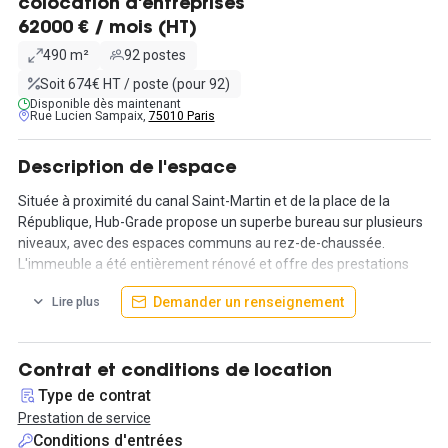
colocation d'entreprises
62000 € / mois (HT)
490 m²
92 postes
Soit 674€ HT / poste (pour 92)
Disponible dès maintenant
Rue Lucien Sampaix,
75010 Paris
Description de l'espace
Située à proximité du canal Saint-Martin et de la place de la
République, Hub-Grade propose un superbe bureau sur plusieurs
niveaux, avec des espaces communs au rez-de-chaussée.
L'immeuble a été entièrement rénové et offre des prestations
haut de gamme.
Demander un renseignement
Lire plus
3e étage : 308 m² pouvant accueillir jusqu'à 60 postes. Tous les
postes sont en open space, avec 3 espaces informels, 3 salles de
réunion, 2 phonebox individuelles et une phonebox duo.
Contrat et conditions de location
Type de contrat
4e étage : 182 m², l''espace est agencé comme suit : un grand
Prestation de service
open space avec 32 postes, une salle de réunion, 2 espaces
Conditions d'entrées