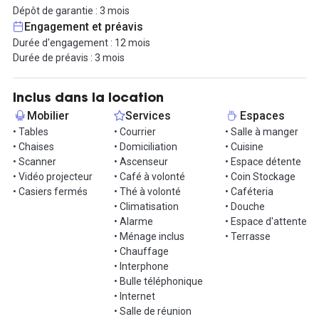
informels, une phonebox individuelle et une duo. Des cuisines
Dépôt de garantie : 3 mois
privatives sont également présentes dans chaque espace ainsi
Engagement et préavis
que 2 terrasses privatives.
Durée d'engagement : 12 mois
Durée de préavis : 3 mois
Plusieurs parties communes sont partagées, à savoir : rez-de-
chaussée de 316 m² et sous-sol de 169 m² comprenant des
grands espaces chill et déjeuner, des espaces de réunion, et
Inclus dans la location
parking vélo.
Mobilier
Services
Espaces
• Tables
• Courrier
• Salle à manger
Plusieurs stations de métro à proximité :
• Chaises
• Domiciliation
• Cuisine
République : 700 m,
• Scanner
• Ascenseur
• Espace détente
Jacques Bonsergent : 250 m,
• Vidéo projecteur
• Café à volonté
• Coin Stockage
Château d’Eau : 500 m.
• Casiers fermés
• Thé à volonté
• Caféteria
• Climatisation
• Douche
Contactez-nous pour plus d'informations ou une visite !
• Alarme
• Espace d'attente
• Ménage inclus
• Terrasse
Informations complémentaires sur cet espace de
• Chauffage
travail
• Interphone
• Bulle téléphonique
D'autres plateaux disponibles de pour monter jusqu'à 210 postes
• Internet
au total.
• Salle de réunion
R+1 : 55 postes