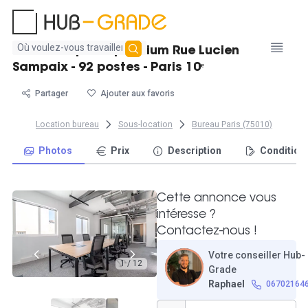
Aucun
Bureaux opérés premium Rue Lucien
résultat
Sampaix - 92 postes - Paris 10ᵉ
trouvé
Partager
Ajouter aux favoris
Location bureau
Sous-location
Bureau Paris (75010)
Photos
Prix
Description
Condition
Cette annonce vous
intéresse ?
Contactez-nous !
Votre conseiller Hub-
1 / 12
Grade
Raphael
06702164