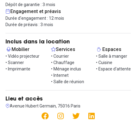
réception, l’accès à une imprimante commune avec code de
Dépôt de garantie : 3 mois
refacturation, une cuisine équipée et le ménage. L’immeuble est
Engagement et préavis
doté d’un ascenseur, d’une gardienne et d’un digicode,
Durée d'engagement : 12 mois
garantissant confort et sécurité au quotidien.
Durée de préavis : 3 mois
Une salle de réunion est accessible sur réservation. Elle comprend
une grande table en verre pouvant accueillir huit personnes, une
Inclus dans la location
table ronde de quatre personnes, un canapé trois places ainsi
Mobilier
Services
Espaces
qu’une grande télévision équipée d’une caméra, d’un micro et
• Vidéo projecteur
• Courrier
• Salle à manger
d’un Apple Mac Mini.
• Scanner
• Chauffage
• Cuisine
• Imprimante
• Ménage inclus
• Espace d'attente
Contactez-nous pour une visite !
• Internet
• Salle de réunion
Lieu et accès
Avenue Hubert Germain, 75016 Paris