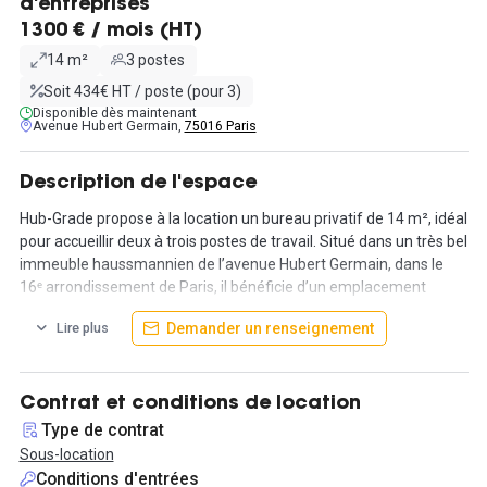
d'entreprises
1300 € / mois (HT)
14 m²
3 postes
Soit 434€ HT / poste (pour 3)
Disponible dès maintenant
Avenue Hubert Germain,
75016 Paris
Description de l'espace
Hub-Grade propose à la location un bureau privatif de 14 m², idéal
pour accueillir deux à trois postes de travail. Situé dans un très bel
immeuble haussmannien de l’avenue Hubert Germain, dans le
16ᵉ arrondissement de Paris, il bénéficie d’un emplacement
privilégié à proximité immédiate du métro Victor Hugo.
Demander un renseignement
Lire plus
L’espace est disponible immédiatement. Il est proposé au loyer
mensuel de 1 300 € HT (charges comprises) + TVA. Actuellement
non meublé, il peut néanmoins être aménagé selon les besoins
Contrat et conditions de location
du preneur.
Type de contrat
Sous-location
Les prestations incluent un hall d’accueil avec service de
Conditions d'entrées