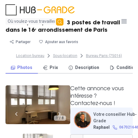
Aucun
Bureau privé pour 2 à 3 postes de travail
résultat
dans le 16ᵉ arrondissement de Paris
trouvé
Partager
Ajouter aux favoris
Location bureau
Sous-location
Bureau Paris (75016)
Photos
Prix
Description
Condition
Cette annonce vous
intéresse ?
Contactez-nous !
Votre conseiller Hub-
1 / 8
Grade
Raphael
06702164