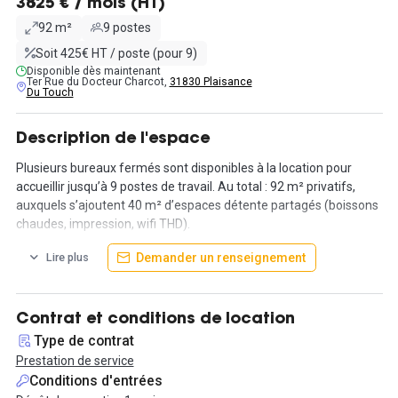
3825 € / mois (HT)
92 m²
9 postes
Soit 425€ HT / poste (pour 9)
Disponible dès maintenant
Ter Rue du Docteur Charcot,
31830 Plaisance
Du Touch
Description de l'espace
Plusieurs bureaux fermés sont disponibles à la location pour
accueillir jusqu’à 9 postes de travail. Au total : 92 m² privatifs,
auxquels s’ajoutent 40 m² d’espaces détente partagés (boissons
chaudes, impression, wifi THD).
Demander un renseignement
Lire plus
Les bureaux sont insonorisés, sécurisés, connectés et
parfaitement adaptés à un environnement de travail exigeant.
Vous avez la possibilité de réserver en complément un rooftop ou
une salle loft réception pour vos événements ou temps forts
Contrat et conditions de location
d’équipe.
Type de contrat
Prestation de service
Accessibilité :
Conditions d'entrées
- Ligne de bus 55 – arrêt "Centre de Tri Postal" à 250 m