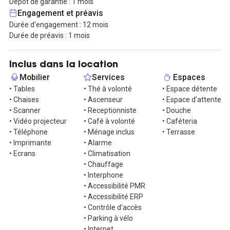
Dépôt de garantie : 1 mois
- Rocades N124 et Arc-en-Ciel à proximité (sorties En Jacca,
Engagement et préavis
Tournefeuille, La Crabe)
Durée d'engagement : 12 mois
- places de parking + local vélos
Durée de préavis : 1 mois
Services additionnels :
- Accès à l’espace bien-être (soins à la carte)
Inclus dans la location
- Locations possibles des lofts et du rooftop
Mobilier
Services
Espaces
• Tables
• Thé à volonté
• Espace détente
Position géographique optimale entre les bassins d’activité de
• Chaises
• Ascenseur
• Espace d'attente
Colomiers, Blagnac et Tournefeuille.
• Scanner
• Receptionniste
• Douche
• Vidéo projecteur
• Café à volonté
• Caféteria
Disponible immédiatement – contactez Hub-Grade pour planifier
• Téléphone
• Ménage inclus
• Terrasse
une visite.
• Imprimante
• Alarme
• Ecrans
• Climatisation
Informations complémentaires sur cet espace de
• Chauffage
travail
• Interphone
• Accessibilité PMR
Bureaux individuels insonorisés et équipés à louer. Parking sous
• Accessibilité ERP
sol réservés. Acces espace détente et boissons chaudes inclus.
• Contrôle d'accès
• Parking à vélo
• Internet