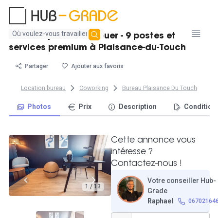
Aucun
Bureaux privatifs à louer - 9 postes et
résultat
services premium à Plaisance-du-Touch
trouvé
Partager
Ajouter aux favoris
Location bureau
Coworking
Bureau Plaisance Du Touch
Photos
Prix
Description
Condition
Cette annonce vous
intéresse ?
Contactez-nous !
Votre conseiller Hub-
1 / 13
Grade
Raphael
06702164