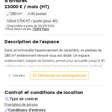
d'affaires
23000 € / mois (HT)
280 m²
40 postes
Soit 575€ HT / poste (pour 40)
Disponible à partir du 30/09/2026
Rue Saint-Lazare,
75009 Paris
Description de l'espace
Dans un immeuble haussmannien de caractère, ce plateau de
280 m² entièrement rénové vous est dédié. Un espace
indépendant, baigné de lumière, pensé pour accueillir jusqu’à 40
collaborateurs dans un cadre fonctionnel, hautement qualitatif.
Aménagement ajustable à la demande : open space, salles de
Demander un renseignement
Lire plus
réunion, zones de confidentialité.
Matériaux sobres, mobilier haut de gamme, réseau informatique
en place (fibre + RJ45), accès 24/7 via contrôle biométrique.
Contrat et conditions de location
La prestation inclut tous les services :
Type de contrat
– Internet fibre
Prestation de service
– Café Nespresso & Joyeux à volonté
Conditions d'entrées