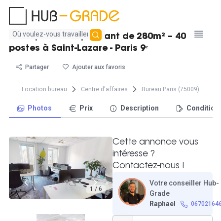
Aucun
Bel espace indépendant de 280m² – 40
résultat
postes à Saint-Lazare - Paris 9ᵉ
trouvé
Partager
Ajouter aux favoris
Location bureau
Centre d'affaires
Bureau Paris (75009)
Photos
Prix
Description
Condition
Cette annonce vous
intéresse ?
Contactez-nous !
Votre conseiller Hub-
1 / 6
Grade
Raphael
06702164