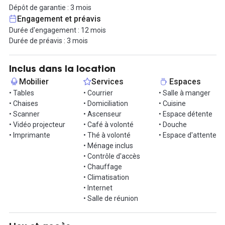
– Nettoyage
Dépôt de garantie : 3 mois
– Accompagnement IT à l’installation
Engagement et préavis
– Domiciliation
Durée d'engagement : 12 mois
- Douche
Durée de préavis : 3 mois
La localisation ? Ultra centrale. Quartier Saint-Lazare, entre Trinité
et Auber, en plein cœur du 9ᵉ arrondissement de Paris. Une zone
Inclus dans la location
active, bien dotée en commerces, brasseries, food courts,
Mobilier
Services
Espaces
boutiques premium. À quelques pas : restaurants rue Mogador,
• Tables
• Courrier
• Salle à manger
vitrines du boulevard Haussmann, spots calmes pour déjeuner ou
• Chaises
• Domiciliation
• Cuisine
marcher.
• Scanner
• Ascenseur
• Espace détente
• Vidéo projecteur
• Café à volonté
• Douche
Accès immédiat :
• Imprimante
• Thé à volonté
• Espace d'attente
– Gare Saint-Lazare (Lignes 3, 12, 13, 14 + trains banlieue)
• Ménage inclus
– RER A – Auber
• Contrôle d'accès
– Métro Trinité – d’Estienne d’Orves (L12)
• Chauffage
– Bus et vélo accessibles en quelques mètres
• Climatisation
• Internet
Espace idéal pour structure établie, scale-up ou cellule
• Salle de réunion
stratégique. L’offre combine autonomie, confort et souplesse,
dans un cadre irréprochable.