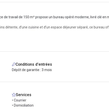
e de travail de 150 m² propose un bureau opéré moderne, livré clé en m
oins détente, d’une cuisine et d’un espace déjeuner séparé, ce bureau o
onnière), ligne 4 (gare de l'Est), ligne 5 (gare du Nord).
s tard, cafés de quartier, bars à vin. Un écosystème professionnel dens
 prestation de services tout inclus : votre DAF sera ravi.
Conditions d'entrées
Dépôt de garantie : 3 mois
Services
• Courrier
• Domiciliation