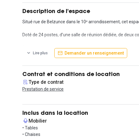
Description de l'espace
Situé rue de Belzunce dans le 10ᵉ arrondissement, cet espac
Doté de 24 postes, d’une salle de réunion dédiée, de deux c
À 3 minutes des gares du Nord et de l’Est. Métro ligne 7 (Poiss
Demander un renseignement
Lire plus
Vie de quartier animée, ambiance vivante, commerces ouvert
Flexibilité, confidentialité, localisation : tout y est. Le plus ?
Contrat et conditions de location
Contactez-nous pour une visite !
Type de contrat
Prestation de service
Inclus dans la location
Mobilier
• Tables
• Chaises