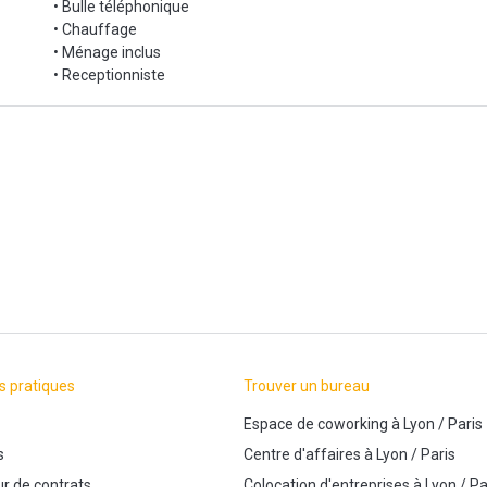
• Bulle téléphonique
• Chauffage
• Ménage inclus
• Receptionniste
s pratiques
Trouver un bureau
Espace de coworking
à
Lyon
/
Paris
s
Centre d'affaires
à
Lyon
/
Paris
r de contrats
Colocation d'entreprises
à
Lyon
/
Pa