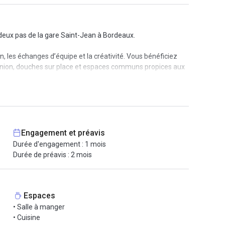
 deux pas de la gare Saint-Jean à Bordeaux.
, les échanges d’équipe et la créativité. Vous bénéficiez
 réunion, douches sur place et espaces communs propices aux
disponibilités, afin d’adapter l’espace à vos besoins
u pour simplifier votre quotidien professionnel et celui de
Engagement et préavis
Durée d'engagement : 1 mois
Durée de préavis : 2 mois
gnez une communauté active d’entrepreneurs, dans un cadre de
Espaces
• Salle à manger
• Cuisine