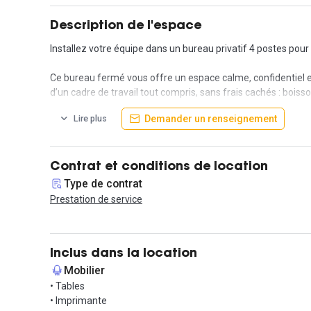
Description de l'espace
Installez votre équipe dans un bureau privatif 4 postes po
Ce bureau fermé vous offre un espace calme, confidentiel et 
d’un cadre de travail tout compris, sans frais cachés : boi
échanges et à la convivialité.
Demander un renseignement
Lire plus
Pour encore plus de flexibilité, vous avez également la poss
ponctuels.
Contrat et conditions de location
Idéalement situé sur le Quai de Paludate, à proximité immédi
Type de contrat
vos collaborateurs.
Prestation de service
Les places étant limitées, nous vous invitons à nous contac
travail stimulant et clé en main.
Inclus dans la location
Contactez nous pour visiter dès maintenant !
Mobilier
• Tables
• Imprimante