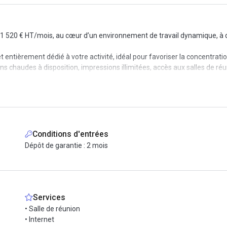
ur 1 520 € HT/mois, au cœur d’un environnement de travail dynamique, à
entièrement dédié à votre activité, idéal pour favoriser la concentration
ssons chaudes à disposition, impressions illimitées, accès aux salles de
ibilité d’accéder à des bureaux fermés supplémentaires, en fonction des 
ate des transports et des principaux axes bordelais, cet espace est conç
Conditions d'entrées
Dépôt de garantie : 2 mois
ter rapidement pour organiser une visite et découvrir les lieux. Rejoi
Services
• Salle de réunion
• Internet