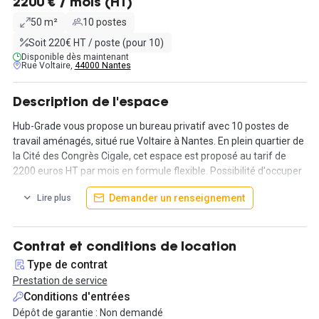
2200 € / mois (HT)
50 m²
10 postes
Soit 220€ HT / poste (pour 10)
Disponible dès maintenant
Rue Voltaire,
44000 Nantes
Description de l'espace
Hub-Grade vous propose un bureau privatif avec 10 postes de
travail aménagés, situé rue Voltaire à Nantes. En plein quartier de
la Cité des Congrès Cigale, cet espace est proposé au tarif de
2200 euros HT par mois en formule flexible. Possibilité d'occuper
l'espace avec un contrat de prestation de services ou un bail
Demander un renseignement
Lire plus
dérogatoire d’un an, avec un préavis d’un mois et sans dépôt de
garantie.
Les bureaux sont entièrement meublés avec du mobilier haut de
Contrat et conditions de location
gamme et bénéficient d’une connexion internet fibre du ménage
Type de contrat
deux fois par semaine, de l’accès aux salles de réunion 7 jours sur
Prestation de service
7, d’une cuisine équipée ainsi que d’une phone box. L'accès est
Conditions d'entrées
libre et sécurisé, sans horaires d’ouverture ou de fermeture.
Dépôt de garantie : Non demandé