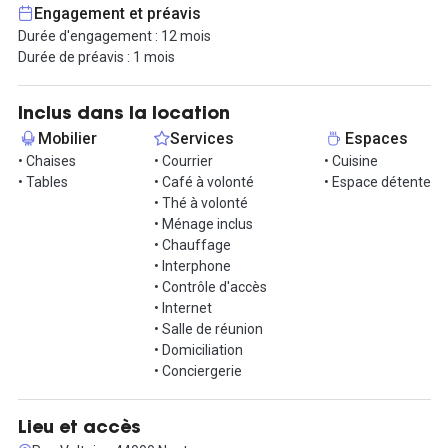
Engagement et préavis
L’espace est situé dans l’une des plus belles copropriétés
Durée d'engagement : 12 mois
nantaises du centre-ville entièrement rénovée, à proximité
Durée de préavis : 1 mois
immédiate des transports et de la gare.
Idéal pour une entreprise de 10 personnes souhaitant s’installer
Inclus dans la location
dans un environnement professionnel central et confortable !
Mobilier
Services
Espaces
• Chaises
• Courrier
• Cuisine
• Tables
• Café à volonté
• Espace détente
• Thé à volonté
• Ménage inclus
• Chauffage
• Interphone
• Contrôle d'accès
• Internet
• Salle de réunion
• Domiciliation
• Conciergerie
Lieu et accès