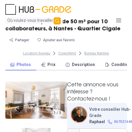
Aucun
Beau bureau privatif de 50 m² pour 10
résultat
collaborateurs, à Nantes - Quartier Cigale
trouvé
Partager
Ajouter aux favoris
Location bureau
Coworking
Bureau Nantes
Photos
Prix
Description
Condition
Cette annonce vous
intéresse ?
Contactez-nous !
Votre conseiller Hub-
1 / 3
Grade
Raphael
06702164