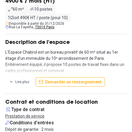
4900 € / mois (HT)
60 m²
10 postes
Soit 490€ HT / poste (pour 10)
Disponible à partir du 31/12/2026
Rue La Fayette,
75010 Paris
Description de l'espace
L’Espace Chabrol est un bureau privatif de 60 m² situé au 1er
étage d’un immeuble du 10ᵉ arrondissement de Paris.
Entièrement équipé, il propose 10 postes de travail fixes dans un
cadre professionnel et convivial.
Demander un renseignement
Lire plus
Cet espace comprend un open space privatif pouvant accueillir
10 postes, un espace détente pour vos pauses et deux
phonebooths pour passer des appels en toute tranquillité.
Contrat et conditions de location
Vous bénéficierez également de plusieurs espaces partagés,
Type de contrat
notamment une salle de réunion commune idéale pour vos
Prestation de service
échanges d’équipe et une kitchenette pour vos moments de
Conditions d'entrées
convivialité.
Dépôt de garantie : 2 mois