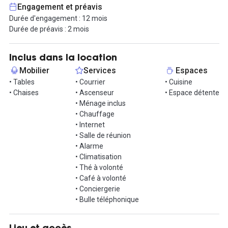
Engagement et préavis
Le bureau est livré avec une gamme complète de services inclus :
Durée d'engagement : 12 mois
une connexion wifi haut débit, un service de ménage régulier, des
Durée de préavis : 2 mois
consommables (papier, café, etc.) ainsi qu’un Office Manager
dédié pour répondre à vos besoins quotidiens.
Inclus dans la location
Situé rue La Fayette, 75010 Paris, cet emplacement bénéficie
Mobilier
Services
Espaces
d’une excellente desserte en transports en commun. La station
• Tables
• Courrier
• Cuisine
Poissonnière (ligne 7) se trouve à seulement 1 minute à pied. La
• Chaises
• Ascenseur
• Espace détente
station Magenta (RER E) est accessible en 8 minutes, la gare de
• Ménage inclus
l'Est (lignes 4, 5 et 7) en 9 minutes, et la station Grands
• Chauffage
Boulevards (lignes 8 et 9) en 11 minutes à pied.
• Internet
• Salle de réunion
N’attendez plus pour découvrir cet espace clé en main,
• Alarme
parfaitement adapté pour une équipe de 10 personnes.
• Climatisation
Contactez-nous pour organiser une visite.
• Thé à volonté
• Café à volonté
• Conciergerie
• Bulle téléphonique