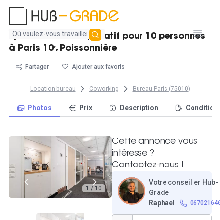
Aucun
Spacieux bureau privatif pour 10 personnes
résultat
à Paris 10ᵉ, Poissonnière
trouvé
Partager
Ajouter aux favoris
Location bureau
Coworking
Bureau Paris (75010)
Photos
Prix
Description
Condition
Cette annonce vous
intéresse ?
Contactez-nous !
Votre conseiller Hub-
1 / 10
Grade
Raphael
06702164