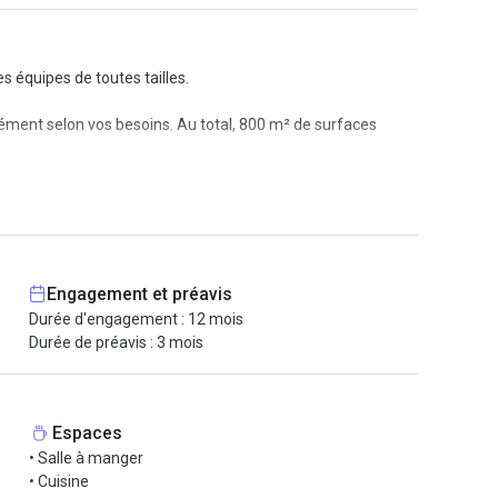
s équipes de toutes tailles.
ément selon vos besoins. Au total, 800 m² de surfaces
es chacun, une salle de réunion pour 8 personnes ainsi
nerie.
 service de ménage quotidien ainsi que la présence d’un
Engagement et préavis
Durée d'engagement : 12 mois
Durée de préavis : 3 mois
te accessibilité, avec plusieurs stations de métro et de
ge V et Charles de Gaulle - Étoile en 7 minutes, Iéna en 12
Espaces
a croissance de votre entreprise.
• Salle à manger
• Cuisine