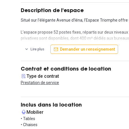
Description de l'espace
Situé sur l'élégante Avenue d'Iéna, l'Espace Triomphe offre 
L’espace propose 52 postes fixes, répartis sur deux niveau
privatives sont disponibles, dont 400 m² dédiés aux bureaux
Demander un renseignement
Lire plus
Pour vos réunions et moments d’échange, plusieurs espaces 
qu’un lounge confortable pour 10 personnes.
Afin d’offrir un cadre agréable à vos collaborateurs, l'Esp
Contrat et conditions de location
De nombreux services sont inclus pour vous offrir un confor
Type de contrat
Office Manager pour faciliter votre quotidien.
Prestation de service
L’emplacement est particulièrement stratégique : l’adresse d
RER à proximité immédiate (lignes 1, 2, 6, 9 ainsi que le RER
minutes et Victor Hugo en 15 minutes.
Inclus dans la location
Mobilier
L’Espace Triomphe vous propose un cadre prestigieux et fonc
• Tables
• Chaises