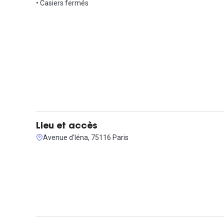
Contactez-nous pour une visite !
• Casiers fermés
Lieu et accès
Avenue d'Iéna, 75116 Paris