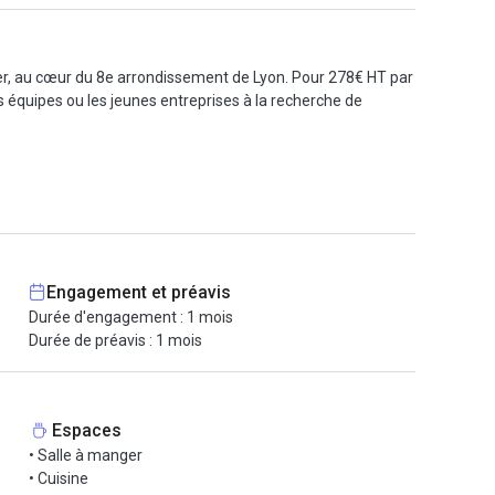
er, au cœur du 8e arrondissement de Lyon. Pour 278€ HT par
s équipes ou les jeunes entreprises à la recherche de
 lumineux et ergonomique, ainsi que la possibilité d’échanger
itez d’un rooftop de 900 m², d’un amphithéâtre extérieur
e. Le tout dans un environnement au design soigné, avec
Engagement et préavis
Durée d'engagement : 1 mois
métro D, tram T2, bus), l’espace bénéficie d’un emplacement
Durée de préavis : 1 mois
facilitant votre quotidien.
.
Espaces
• Salle à manger
• Cuisine