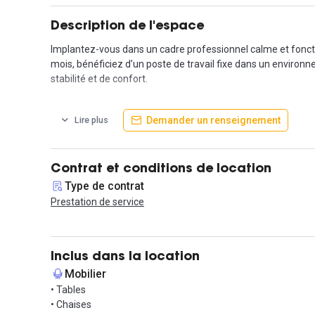
Description de l'espace
Implantez-vous dans un cadre professionnel calme et fonct
mois, bénéficiez d’un poste de travail fixe dans un environn
stabilité et de confort.
Ce lieu de travail vous offre un cadre convivial et bien équi
Demander un renseignement
Lire plus
avec une communauté de professionnels installés sur place
Découvrez un espace de travail haut de gamme pensé pour le
pour vos événements, de salles de réunion modernes, d’une s
Contrat et conditions de location
matériaux premium, des parkings VL et vélos avec recharge 
Type de contrat
Prestation de service
Situé à proximité immédiate de l’hôpital Édouard Herriot, du
stratégique, entre dynamique urbaine et calme résidentiel. 
Rejoignez un espace qui combine accessibilité, tranquillité e
Inclus dans la location
Mobilier
Contactez-nous pour planifier une visite.
• Tables
• Chaises