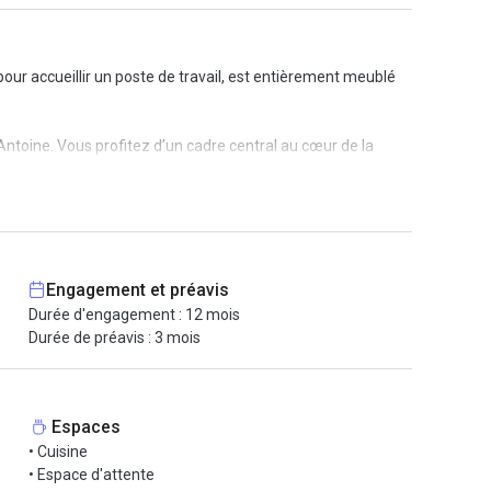
our accueillir un poste de travail, est entièrement meublé
ntoine. Vous profitez d’un cadre central au cœur de la
nt une cuisine équipée, un hall de réception, un espace
courrier.
Engagement et préavis
Durée d'engagement : 12 mois
 visioconférence, l’activation du photocopieur pour les
Durée de préavis : 3 mois
Espaces
• Cuisine
• Espace d'attente