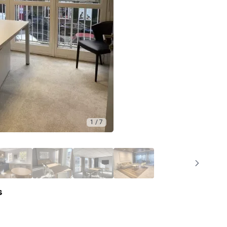
1 / 7
s