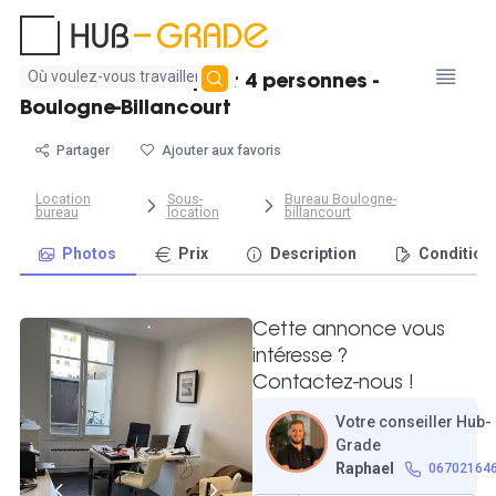
Aucun
Bureau lumineux pour 4 personnes -
résultat
Boulogne-Billancourt
trouvé
Partager
Ajouter aux favoris
Location
Sous-
Bureau Boulogne-
bureau
location
billancourt
Photos
Prix
Description
Condition
Cette annonce vous
intéresse ?
Contactez-nous !
Votre conseiller Hub-
Grade
Raphael
06702164