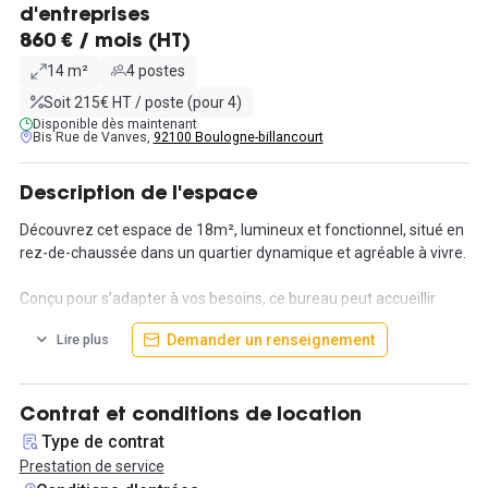
d'entreprises
860 € / mois (HT)
14 m²
4 postes
Soit 215€ HT / poste (pour 4)
Disponible dès maintenant
Bis Rue de Vanves,
92100 Boulogne-billancourt
Description de l'espace
Découvrez cet espace de 18m², lumineux et fonctionnel, situé en
rez-de-chaussée dans un quartier dynamique et agréable à vivre.
Conçu pour s’adapter à vos besoins, ce bureau peut accueillir
jusqu’à 4 postes de travail dans un environnement calme et
Demander un renseignement
Lire plus
propice à la productivité.
Installez-vous sans contrainte : tout est inclus dans le loyer —
mobilier, connexion internet, climatisation, électricité, charges...
Contrat et conditions de location
Vous profitez également d’un accès aux espaces communs,
Type de contrat
pensés pour le confort de votre équipe.
Prestation de service