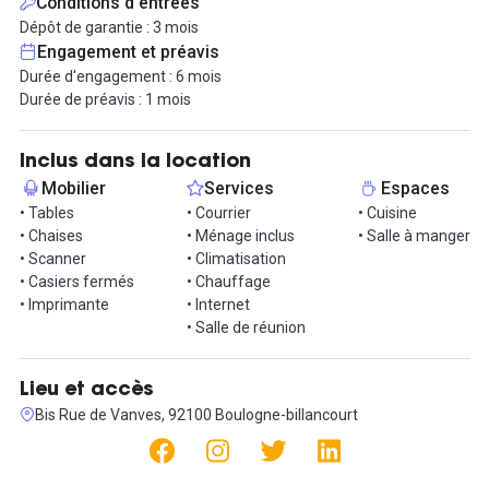
Conditions d'entrées
Côté accessibilité, vous êtes à quelques minutes de la ligne 9
Dépôt de garantie : 3 mois
(station Porte de Saint-Cloud) et desservi par de nombreuses
Engagement et préavis
lignes de bus (289, 126, 189, 42…).
Durée d'engagement : 6 mois
Durée de préavis : 1 mois
À proximité immédiate, retrouvez une belle sélection de
restaurants (Via Mamma, Les 3 Napoli, La Cuisine du Soleil…) ainsi
que des commerces de quartier pour agrémenter vos pauses
Inclus dans la location
déjeuner.
Mobilier
Services
Espaces
• Tables
• Courrier
• Cuisine
Ce bureau vous intéresse ? Contactez votre agent Hub-Grade
• Chaises
• Ménage inclus
• Salle à manger
pour organiser une visite !
• Scanner
• Climatisation
• Casiers fermés
• Chauffage
• Imprimante
• Internet
• Salle de réunion
Lieu et accès
Bis Rue de Vanves, 92100 Boulogne-billancourt