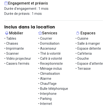
Engagement et préavis
Profitez d’espaces extérieurs uniques, avec des terrasses
Durée d'engagement : 1 mois
végétalisées et un rooftop offrant une vue panoramique
Durée de préavis : 1 mois
imprenable sur Marseille et la Méditerranée. Parfaits pour vos
moments de détente, vos échanges informels ou l’organisation
d’événements professionnels.
Inclus dans la location
Mobilier
Services
Espaces
Tout est inclus pour vous simplifier la vie : connexion internet très
• Tables
• Courrier
• Cuisine
haut débit, tisaneries, ménage quotidien, sécurité, et bien
• Chaises
• Domiciliation
• Salle à manger
d'autres services. Un environnement clé en main pour vous
• Imprimante
• Ascenseur
• Espace détente
concentrer pleinement sur votre activité.
• Scanner
• Thé à volonté
• Caféteria
• Vidéo projecteur
• Café à volonté
• Douche
Idéal pour les entreprises modernes, de la start-up à la structure
• Casiers fermés
• Receptionniste
• Espace d'attente
en pleine expansion, ce lieu conjugue design, fonctionnalité et
• Ménage inclus
• Terrasse
emplacement premium.
• Climatisation
• Alarme
Prenez rendez-vous pour visiter ce lieu d’exception et installez-
• Chauffage
vous dans un bureau qui inspire.
• Bulle téléphonique
• Interphone
• Parking
• Internet