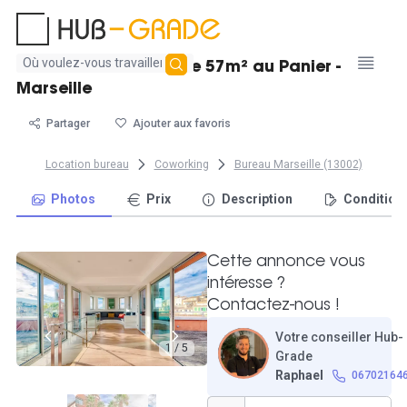
Aucun
Beau bureau fermé de 57m² au Panier -
résultat
Marseille
trouvé
Partager
Ajouter aux favoris
Location bureau
Coworking
Bureau Marseille (13002)
Photos
Prix
Description
Condition
Cette annonce vous
intéresse ?
Contactez-nous !
Votre conseiller Hub-
1 / 5
Grade
Raphael
06702164