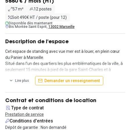
5880 € / mois (HT)
57 m²
12 postes
Soit 490€ HT / poste (pour 12)
Disponible dès maintenant
Bis Montée Saint Esprit,
13002 Marseille
Description de l'espace
Cet espace de standing avec vue mer est à louer, en plein cœur
du Panier à Marseille.
Situé dans l’un des quartiers les plus emblématiques de la ville, à
seulement 15 minutes à pied de la gare Saint-Charles et à
quelques pas de l’hôtel Intercontinental, cet espace offre un
Demander un renseignement
Lire plus
cadre de travail exceptionnel.
Des espaces lumineux, à la fois inspirants et pratiques,
confortables et soigneusement aménagés, vous attendent.
Contrat et conditions de location
Chaque bureau est entièrement équipé avec du mobilier design
Type de contrat
et fonctionnel, pensé pour favoriser votre productivité et votre
Prestation de service
bien-être au quotidien. Ici est proposé un bureau privatif de 12
Conditions d'entrées
postes.
Dépôt de garantie : Non demandé