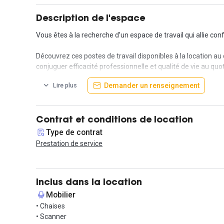
Description de l'espace
Vous êtes à la recherche d’un espace de travail qui allie confo
Découvrez ces postes de travail disponibles à la location 
conjuguer efficacité professionnelle et qualité de vie au quot
Demander un renseignement
Lire plus
Situés au 2ᵉ et dernier étage d’un bâtiment baigné de lumièr
environnement paisible et verdoyant.
Travailler dans un bureau lumineux, c’est s’offrir des condi
Contrat et conditions de location
propice à la créativité et au bien-être.
Type de contrat
Prestation de service
Rejoignez une équipe dynamique et sympathique dans un esp
cadre de travail à taille humaine, chaleureux et stimulant.
Contactez-nous dès maintenant pour plus d’informations ou 
Inclus dans la location
Mobilier
• Chaises
• Scanner