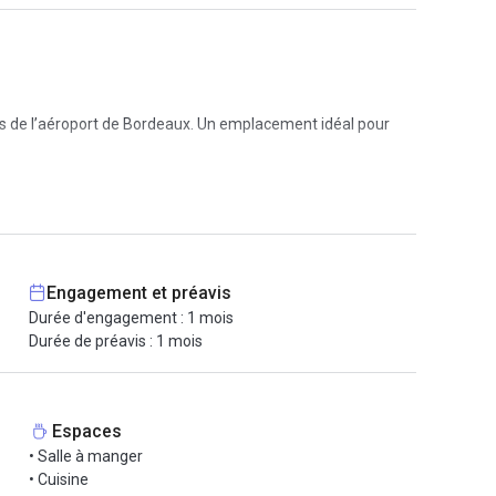
es de l’aéroport de Bordeaux. Un emplacement idéal pour
bliez le tumulte et laissez place à la concentration, dans un
ent entrer la lumière naturelle, créant une atmosphère
Engagement et préavis
Durée d'engagement : 1 mois
yez indépendant ou en petite équipe, vous trouverez ici un
Durée de préavis : 1 mois
Espaces
• Salle à manger
• Cuisine