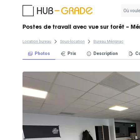
Aucun
résultat
trouvé
Postes de travail avec vue sur forêt – M
Location bureau
Sous-location
Bureau Mérignac
Photos
Prix
Description
Co