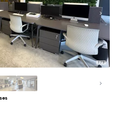
1 / 3
ises