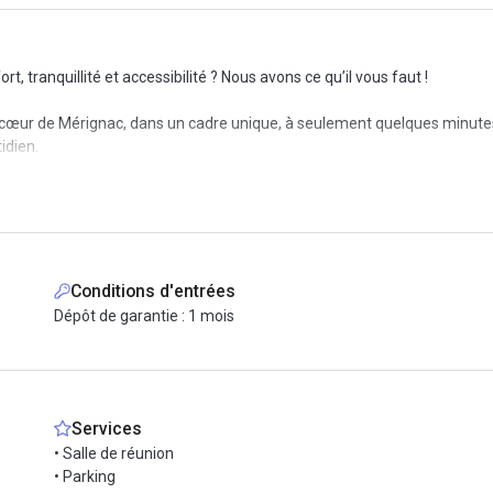
rt, tranquillité et accessibilité ? Nous avons ce qu’il vous faut !
au cœur de Mérignac, dans un cadre unique, à seulement quelques minut
idien.
e, nos bureaux offrent une vue dégagée sur la forêt environnante. Ici, ou
tions idéales pour rester motivé et productif. Les grandes fenêtres laiss
Conditions d'entrées
Dépôt de garantie : 1 mois
ace où l’on aime partager, échanger et avancer ensemble. Que vous so
pour organiser une visite.
Services
• Salle de réunion
• Parking