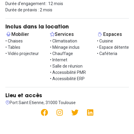
Durée d'engagement : 12 mois
connexion Internet fibre dédiée, garantissant un travail fluide et
Durée de préavis : 2 mois
performant. La climatisation et le chauffage assurent un confort
optimal en toute saison. L’accès est sécurisé 24 heures sur 24 et
7 jours sur 7 grâce à un système de vidéosurveillance.
Inclus dans la location
Mobilier
Services
Espaces
Les occupants peuvent également profiter des espaces
• Chaises
• Climatisation
• Cuisine
communs, comprenant une cuisine entièrement équipée, une
• Tables
• Ménage inclus
• Espace détente
terrasse agréable et un coin détente convivial.
• Vidéo projecteur
• Chauffage
• Caféteria
• Internet
Cet espace de travail représente une opportunité idéale pour
• Salle de réunion
évoluer dans un cadre professionnel alliant confort et efficacité.
• Accessibilité PMR
N’hésitez pas à nous contacter pour plus d’informations ou pour
• Accessibilité ERP
organiser une visite.
Lieu et accès
Port Saint Etienne, 31000 Toulouse