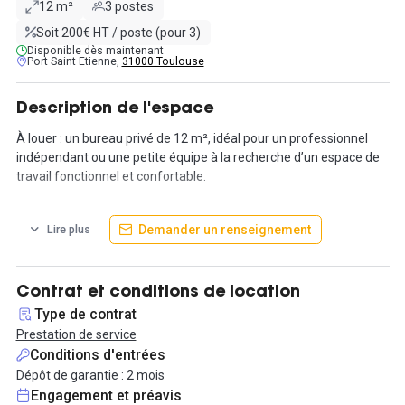
12 m²
3 postes
Soit 200€ HT / poste (pour 3)
Disponible dès maintenant
Port Saint Etienne,
31000 Toulouse
Description de l'espace
À louer : un bureau privé de 12 m², idéal pour un professionnel
indépendant ou une petite équipe à la recherche d’un espace de
travail fonctionnel et confortable.
Situé Place Dupuy, en plein cœur de Toulouse, ce bureau
Demander un renseignement
Lire plus
bénéficie d’un emplacement central avec un accès rapide aux
transports en commun. Le métro et les lignes de bus se trouvent
à seulement une à deux minutes à pied, facilitant ainsi les
déplacements quotidiens.
Contrat et conditions de location
Type de contrat
Le loyer est fixé à 600 € par mois hors taxes.
Prestation de service
Conditions d'entrées
Intégré à un espace de coworking haut de gamme, ce bureau
Dépôt de garantie : 2 mois
offre un cadre propice à la productivité tout en s’inscrivant dans
Engagement et préavis
un environnement dynamique et convivial. Il dispose d’une