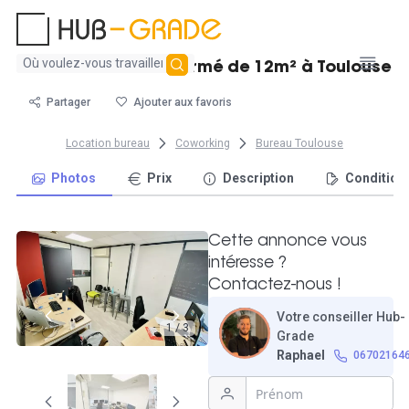
Aucun
Charmant bureau fermé de 12m² à Toulouse
résultat
trouvé
Partager
Ajouter aux favoris
Location bureau
Coworking
Bureau Toulouse
Photos
Prix
Description
Condition
Cette annonce vous
intéresse ?
Contactez-nous !
Votre conseiller Hub-
1 / 3
Grade
Raphael
06702164