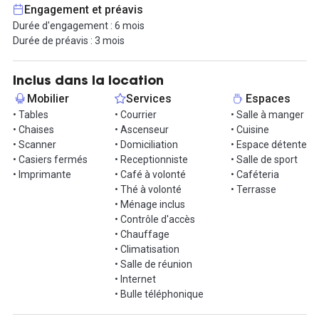
- WiFi haut débit sécurisé
Engagement et préavis
- Ménage hebdomadaire
Durée d'engagement : 6 mois
- Accès 24h/24 sécurisé
Durée de préavis : 3 mois
- Espaces communs (coin cuisine et détente)
- Accès à des salles de réunion sur réservation
Inclus dans la location
Ce bureau clé en main est situé à la croisée des quartiers du
Mobilier
Services
Espaces
Marais et de République, au cœur d’un environnement
• Tables
• Courrier
• Salle à manger
dynamique. Profitez d’une multitude de restaurants, cafés et
• Chaises
• Ascenseur
• Cuisine
commerces pour vos repas d’affaires et afterworks. L’accès est
• Scanner
• Domiciliation
• Espace détente
extrêmement facile grâce aux nombreuses lignes de métro et
• Casiers fermés
• Receptionniste
• Salle de sport
bus à proximité.
• Imprimante
• Café à volonté
• Caféteria
• Thé à volonté
• Terrasse
Ne manquez pas cette opportunité de travailler dans un
• Ménage inclus
environnement professionnel et inspirant. Contactez-nous dès
• Contrôle d'accès
aujourd’hui pour organiser une visite !
• Chauffage
• Climatisation
• Salle de réunion
• Internet
• Bulle téléphonique