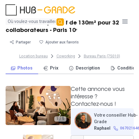
Aucun
Grand bureau privatif de 130m² pour 32
résultat
collaborateurs - Paris 10ᵉ
trouvé
Partager
Ajouter aux favoris
Location bureau
Coworking
Bureau Paris (75010)
Photos
Prix
Description
Condition
Cette annonce vous
intéresse ?
Contactez-nous !
Votre conseiller Hub-
1 / 5
Grade
Raphael
06702164