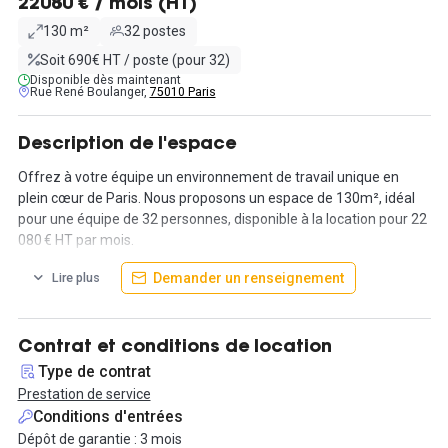
22080 € / mois (HT)
130 m²
32 postes
Soit 690€ HT / poste (pour 32)
Disponible dès maintenant
Rue René Boulanger,
75010 Paris
Description de l'espace
Offrez à votre équipe un environnement de travail unique en
plein cœur de Paris. Nous proposons un espace de 130m², idéal
pour une équipe de 32 personnes, disponible à la location pour 22
080 € HT par mois.
Demander un renseignement
Lire plus
Situé dans un immeuble haussmannien de standing, ce bureau
allie charme de l’ancien et confort moderne avec de beaux
volumes, du parquet d’époque et de grandes fenêtres offrant
une belle luminosité. L’espace est entièrement aménageable
Contrat et conditions de location
selon vos besoins : open space, bureaux cloisonnés, salle de
Type de contrat
réunion privative…
Prestation de service
Conditions d'entrées
De nombreux services sont inclus :
Dépôt de garantie : 3 mois