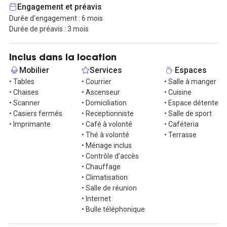
plus, vous bénéficierez d'un accès privilégié à une salle de sport
Engagement et préavis
située dans l'immeuble.
Durée d'engagement : 6 mois
Durée de préavis : 3 mois
Le quartier regorge de restaurants branchés, de cafés et de
boutiques, offrant un cadre idéal pour vos pauses déjeuner ou
réunions informelles.
Inclus dans la location
Mobilier
Services
Espaces
N'attendez plus pour découvrir cet espace de travail alliant
• Tables
• Courrier
• Salle à manger
confort et modernité. Contactez-nous dès aujourd'hui pour
• Chaises
• Ascenseur
• Cuisine
organiser une visite !
• Scanner
• Domiciliation
• Espace détente
• Casiers fermés
• Receptionniste
• Salle de sport
• Imprimante
• Café à volonté
• Caféteria
• Thé à volonté
• Terrasse
• Ménage inclus
• Contrôle d'accès
• Chauffage
• Climatisation
• Salle de réunion
• Internet
• Bulle téléphonique