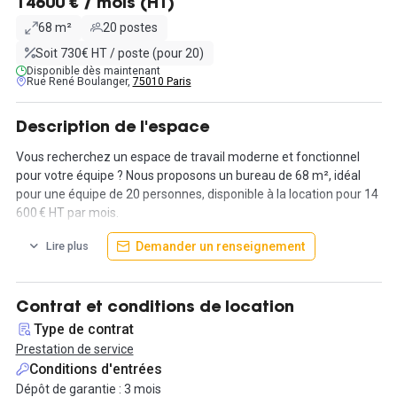
14600 € / mois (HT)
68 m²
20 postes
Soit 730€ HT / poste (pour 20)
Disponible dès maintenant
Rue René Boulanger,
75010 Paris
Description de l'espace
Vous recherchez un espace de travail moderne et fonctionnel
pour votre équipe ? Nous proposons un bureau de 68 m², idéal
pour une équipe de 20 personnes, disponible à la location pour 14
600 € HT par mois.
Demander un renseignement
Lire plus
Situé à proximité immédiate de la place de la République, cet
espace offre une luminosité exceptionnelle grâce à de grandes
baies vitrées. Le bureau est entièrement rénové avec des
matériaux de qualité et dispose d'une cuisine équipée, d'une salle
Contrat et conditions de location
de réunion privative et d'un espace détente.
Type de contrat
Prestation de service
Les services inclus comprennent une connexion internet haut
Conditions d'entrées
débit, le ménage quotidien, ainsi qu'un accès sécurisé 24h/24. De
Dépôt de garantie : 3 mois