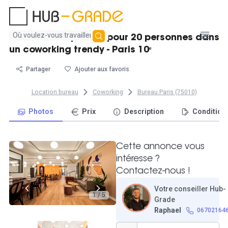
Aucun
Beau bureau privatif pour 20 personnes dans
résultat
un coworking trendy - Paris 10ᵉ
trouvé
Partager
Ajouter aux favoris
Location bureau
Coworking
Bureau Paris (75010)
Photos
Prix
Description
Condition
Cette annonce vous
intéresse ?
Contactez-nous !
Votre conseiller Hub-
1 / 5
Grade
Raphael
06702164