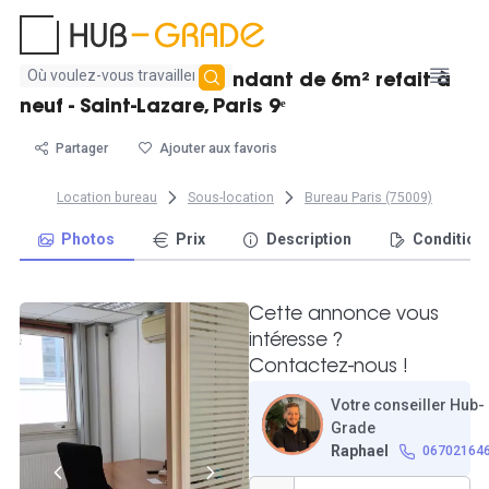
Aucun
Bureau calme indépendant de 6m² refait à
résultat
neuf - Saint-Lazare, Paris 9ᵉ
trouvé
Partager
Ajouter aux favoris
Location bureau
Sous-location
Bureau Paris (75009)
Photos
Prix
Description
Condition
Cette annonce vous
intéresse ?
Contactez-nous !
Votre conseiller Hub-
Grade
Raphael
06702164