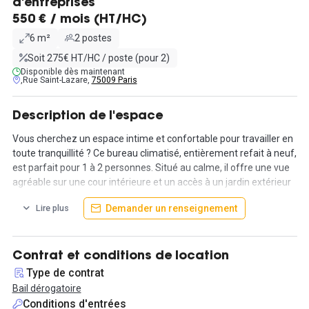
d'entreprises
550 € / mois (HT/HC)
6 m²
2 postes
Soit 275€ HT/HC / poste (pour 2)
Disponible dès maintenant
,Rue Saint-Lazare,
75009 Paris
Description de l'espace
Vous cherchez un espace intime et confortable pour travailler en
toute tranquillité ? Ce bureau climatisé, entièrement refait à neuf,
est parfait pour 1 à 2 personnes. Situé au calme, il offre une vue
agréable sur une cour intérieure et un accès à un jardin extérieur
pour profiter d’un cadre verdoyant.
Demander un renseignement
Lire plus
Cet espace offre flexibilité et confort, idéal pour les freelances,
entrepreneurs ou petites équipes souhaitant un cadre de travail
calme, design et bien équipé. Espaces partagés conviviaux : bar,
Contrat et conditions de location
sièges en cuir pour se détendre, cuisine équipée et même des
Type de contrat
coupes de champagne pour célébrer vos succès.
Bail dérogatoire
Conditions d'entrées