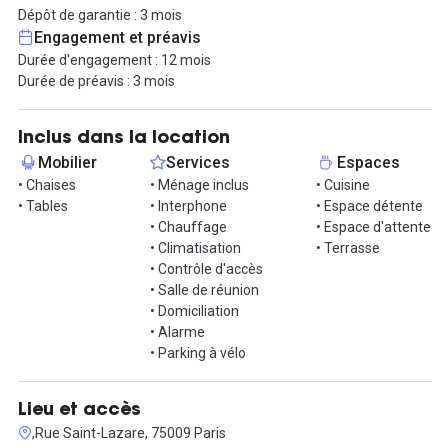
Offre avec service :
Dépôt de garantie : 3 mois
- Cuisine équipée (frigo et micro-ondes)
Engagement et préavis
- Ménage
Durée d'engagement : 12 mois
- Domiciliation de société possible
Durée de préavis : 3 mois
- Espace convivial avec bar, café et thé pour échanger
- Cour intérieure avec fumoir
Inclus dans la location
Un emplacement agréable à Saint-Lazare, facile d’accès et une
Mobilier
Services
Espaces
disponibilité immédiate. Plus qu’à poser votre ordinateur et
• Chaises
• Ménage inclus
• Cuisine
commencer à travailler ! Parking à vélo disponible.
• Tables
• Interphone
• Espace détente
• Chauffage
• Espace d'attente
Intéressé(e) ? Contactez-nous pour une visite !
• Climatisation
• Terrasse
• Contrôle d'accès
Informations complémentaires sur cet espace de
• Salle de réunion
travail
• Domiciliation
• Alarme
Une courette avec un espace fumoir permet de déjeuner dehors
• Parking à vélo
au calme.
Un parking à vélos est disponible également à l'entrée de la
copropriété.
Lieu et accès
Un espace de convivialité spacieux permet d'échanger avec
,Rue Saint-Lazare, 75009 Paris
toutes les sociétés présentes et d'être dans une dynamique