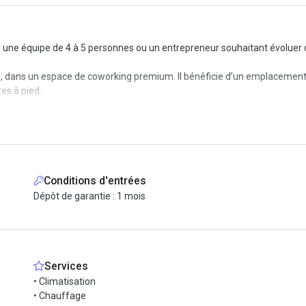
our une équipe de 4 à 5 personnes ou un entrepreneur souhaitant évoluer
, dans un espace de coworking premium. Il bénéficie d’un emplacement 
es à pied.
est disponible immédiatement.
ne connexion Internet fibre dédiée, garantissant une rapidité optimale.
sécurisé 24 heures sur 24 et 7 jours sur 7, grâce à un système de survei
Conditions d'entrées
muns, comprenant une cuisine entièrement équipée, une terrasse convi
Dépôt de garantie : 1 mois
 travailler dans un environnement professionnel stimulant et agréable. 
Services
• Climatisation
• Chauffage