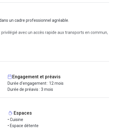
 dans un cadre professionnel agréable.
privilégié avec un accès rapide aux transports en commun,
 La climatisation et le chauffage assurent un
llance vidéo.
Engagement et préavis
viale et un espace détente propice aux échanges et à la
Durée d'engagement : 12 mois
Durée de préavis : 3 mois
N’hésitez pas à nous contacter pour plus d’informations ou
Espaces
• Cuisine
• Espace détente