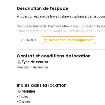
Description de l'espace
À louer : un espace de travail calme et optimisé, parfait p
Ce bureau fermé de 15m² est situé Place Dupuy, à Toulouse
le bus et le métro se trouvant à seulement une à deux minut
Demander un renseignement
Lire plus
Le loyer s’élève à 750 € par mois hors taxes, et le bureau 
Pensé pour allier confort et performance, cet espace offre u
environnement agréable tout au long de l’année. L’accès est 
Contrat et conditions de location
Type de contrat
Les occupants peuvent également profiter des espaces com
Prestation de service
convivialité.
Cet espace de travail constitue une opportunité idéale pour
pour organiser une visite.
Inclus dans la location
Mobilier
Contactez-nous dès aujourd’hui pour organiser une visite !
• Tables
• Chaises