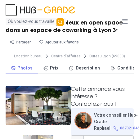
Aucun
Poste de travail spacieux en open space
résultat
dans un espace de coworking à Lyon 3ᵉ
trouvé
Partager
Ajouter aux favoris
Location bureau
Centre d'affaires
Bureau Lyon (69003)
Photos
Prix
Description
Condition
Cette annonce vous
intéresse ?
Contactez-nous !
Votre conseiller Hub-
1 / 6
Grade
Raphael
06702164