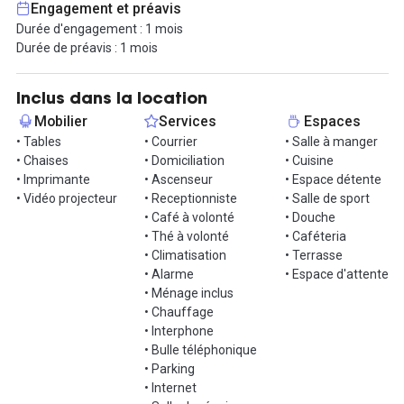
Engagement et préavis
travail disponible au prix de 199€ HT/mois.
Durée d'engagement : 1 mois
Durée de préavis : 1 mois
Bénéficiez d’un large éventail de services inclus, comme une
connexion Internet ultra-rapide, l’accès à des salles de réunion
modernes, des coins détente et une cuisine partagée pour vos
Inclus dans la location
pauses. Participez à des événements réguliers, ateliers, meetups
Mobilier
Services
Espaces
et moments de networking pour booster vos compétences et
• Tables
• Courrier
• Salle à manger
élargir votre réseau.
• Chaises
• Domiciliation
• Cuisine
• Imprimante
• Ascenseur
• Espace détente
Rejoignez cet espace de coworking et profitez d’un cadre de
• Vidéo projecteur
• Receptionniste
• Salle de sport
travail idéal pour conjuguer performance et convivialité.
• Café à volonté
• Douche
Contactez-nous dès maintenant pour planifier une visite et
• Thé à volonté
• Caféteria
découvrir ce lieu exceptionnel en plein cœur de Lyon.
• Climatisation
• Terrasse
• Alarme
• Espace d'attente
• Ménage inclus
• Chauffage
• Interphone
• Bulle téléphonique
• Parking
• Internet