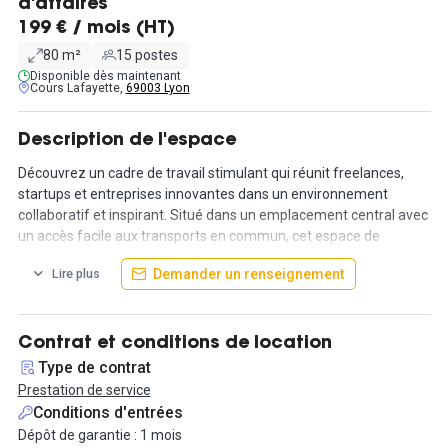
d'affaires
199 € / mois (HT)
80 m²
15 postes
Disponible dès maintenant
Cours Lafayette,
69003 Lyon
Description de l'espace
Découvrez un cadre de travail stimulant qui réunit freelances,
startups et entreprises innovantes dans un environnement
collaboratif et inspirant. Situé dans un emplacement central avec
un accès facile aux transports en commun, cet espace de
coworking est une communauté dynamique conçue pour
Demander un renseignement
Lire plus
favoriser la créativité et le développement professionnel.
Des postes de travail fixes et ergonomiques vous attendent dans
un environnement lumineux et parfaitement aménagé. Ces
Contrat et conditions de location
espaces sont entièrement équipés et prêts à l’emploi, avec une
Type de contrat
formule flexible pour répondre aux besoins des professionnels en
Prestation de service
quête d’agilité. Que vous veniez seul ou en petite équipe, vous
Conditions d'entrées
trouverez une solution adaptée pour travailler en toute sérénité.
Dépôt de garantie : 1 mois
Dans un espace de 1600m², profitez des nombreux postes de