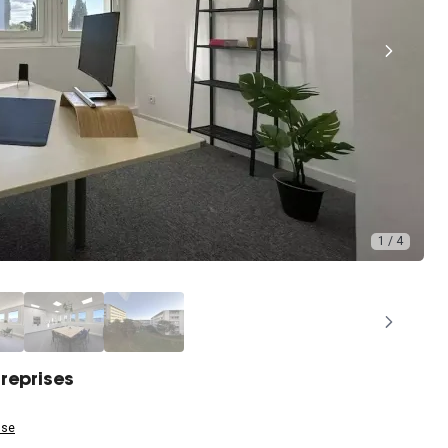
1 / 4
reprises
use