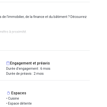
 de l’immobilier, de la finance et du bâtiment ? Découvrez
métro à proximité.
usif, tout en restant connectés à une communauté
ur, disponible à la demi-journée pour 120€ ou à la journée
 et assis et deux isoloirs téléphoniques.
Engagement et préavis
Durée d'engagement : 6 mois
des entrepreneurs locaux. Ce sera l’occasion idéale de
Durée de préavis : 2 mois
Espaces
• Cuisine
• Espace détente