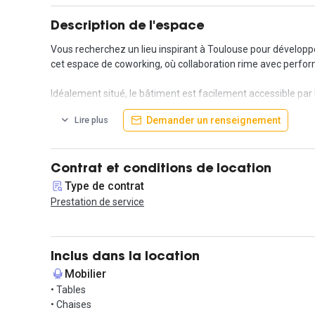
Description de l'espace
Vous recherchez un lieu inspirant à Toulouse pour développe
cet espace de coworking, où collaboration rime avec perfor
Idéalement situé, le bâtiment est facilement accessible par 
Demander un renseignement
Lire plus
Ici est proposé un bureau privatif et sécurisé de 12 m², il
dynamique. Vous pourrez également profiter d'une salle de r
complète pour 200€.
Contrat et conditions de location
Les communs comprennent une cuisine équipée, un salon chill
Type de contrat
Prestation de service
Une soirée d’inauguration est prévue le 8 novembre au soir !
plonger dans l'univers de cet espace et d’explorer toutes les 
Loyer : 440€ HT exonéré de TVA.
Inclus dans la location
Mobilier
Transformez vos idées en projets concrets ! Pour plus de ph
• Tables
• Chaises