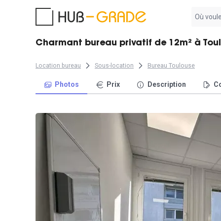
Aucun
résultat
trouvé
Charmant bureau privatif de 12m² à Tou
Location bureau
Sous-location
Bureau Toulouse
Photos
Prix
Description
Co