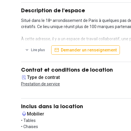
Description de l'espace
Situé dans le 18ᵉ arrondissement de Paris à quelques pas d
créatifs. Ce lieu unique réunit plus de 100 marques partenai
À cette adresse, il y a un espace de travail collaboratif, 
Demander un renseignement
Lire plus
L’aménagement intérieur est soigné, avec un accès à des équ
d'envergure. Un environnement idéal pour répondre à des appe
Ce lieu est disponible pour des professionnels à la recherche
Contrat et conditions de location
Type de contrat
Vous bénéficierez d'un emplacement central avec de nombre
Prestation de service
station de métro Jules Joffrin (ligne 12) à seulement quelqu
Contactez-nous pour plus d’informations et organiser une vi
Inclus dans la location
Mobilier
• Tables
• Chaises