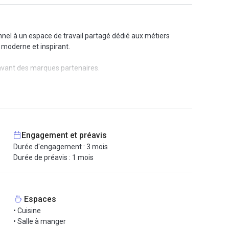
nel à un espace de travail partagé dédié aux métiers
e moderne et inspirant.
 avant des marques partenaires.
de talents et la collaboration autour de projets
anding, marketing et gestion de projet.
Engagement et préavis
bien desservi par les transports en commun, avec la
Durée d'engagement : 3 mois
Durée de préavis : 1 mois
Espaces
• Cuisine
• Salle à manger