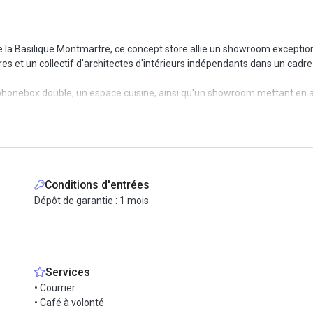
e la Basilique Montmartre, ce concept store allie un showroom exception
res et un collectif d'architectes d'intérieurs indépendants dans un cadr
une phonebox double, un espace cuisine, ainsi qu'un showroom mettant en
ipements de qualité. Cet espace est conçu pour favoriser la découverte 
ls d'offres complexes, alliant expertise en architecture d’intérieur, br
 d’un cadre stimulant et collaboratif.
Conditions d'entrées
ux commerces, restaurants et boutiques à proximité. Il est également 
Dépôt de garantie : 1 mois
es minutes à pied et plusieurs lignes de bus à proximité.
site.
Services
• Courrier
• Café à volonté