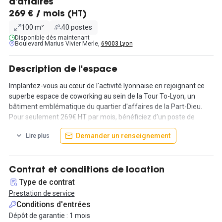
d'affaires
269 € / mois (HT)
100 m²
40 postes
Disponible dès maintenant
Boulevard Marius Vivier Merle,
69003 Lyon
Description de l'espace
Implantez-vous au cœur de l'activité lyonnaise en rejoignant ce
superbe espace de coworking au sein de la Tour To-Lyon, un
bâtiment emblématique du quartier d'affaires de la Part-Dieu.
Pour seulement 269€ HT par mois, bénéficiez d’un poste de
travail dédié dans un environnement dynamique et collaboratif,
Demander un renseignement
Lire plus
offrant tout le confort nécessaire pour stimuler votre
productivité.
Accédez sur les jours ouvrés aux espaces du groupe, tous
Contrat et conditions de location
équipés d'une connexion Wi-Fi ultra-rapide et profitez de
Type de contrat
nombreuses salles de réunion disponibles à la demande. Que
Prestation de service
vous soyez un freelance, une startup ou une équipe en pleine
Conditions d'entrées
expansion, nos espaces de coworking s’adaptent à vos besoins
Dépôt de garantie : 1 mois
avec flexibilité.