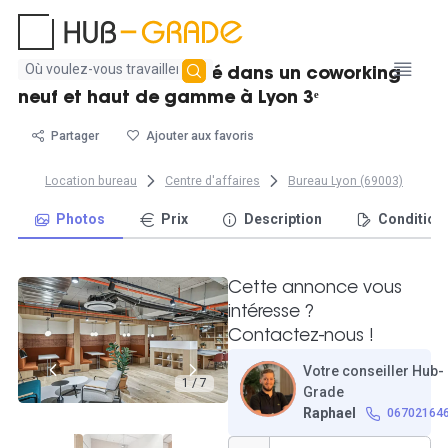
Aucun
Poste de travail dédié dans un coworking
résultat
neuf et haut de gamme à Lyon 3ᵉ
trouvé
Partager
Ajouter aux favoris
Location bureau
Centre d'affaires
Bureau Lyon (69003)
Photos
Prix
Description
Condition
Cette annonce vous
intéresse ?
Contactez-nous !
Votre conseiller Hub-
1 / 7
Grade
Raphael
06702164