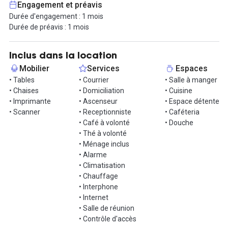
Engagement et préavis
Durée d'engagement : 1 mois
L'emplacement vous permet de profiter d’une accessibilité
Durée de préavis : 1 mois
optimale : métro ligne B, tramways T1, T3 et T4, ainsi que la gare
de la Part-Dieu, située à quelques pas. À proximité, découvrez
également de nombreux restaurants, cafés et attractions
Inclus dans la location
culturelles, ainsi que le parc de la Tête d'Or pour une pause bien
Mobilier
Services
Espaces
méritée.
• Tables
• Courrier
• Salle à manger
• Chaises
• Domiciliation
• Cuisine
Rejoignez la communauté de coworkers et offrez-vous un cadre
• Imprimante
• Ascenseur
• Espace détente
de travail stimulant dans l’un des plus grands hubs d’affaires de
• Scanner
• Receptionniste
• Caféteria
Lyon.
• Café à volonté
• Douche
• Thé à volonté
Contactez-nous pour plus d'informations ou pour planifier une
• Ménage inclus
visite.
• Alarme
• Climatisation
• Chauffage
• Interphone
• Internet
• Salle de réunion
• Contrôle d'accès