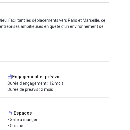
eu. Facilitant les déplacements vers Paris et Marseille, ce
es entreprises ambitieuses en quête d’un environnement de
alles de réunion sont disponibles sur réservation, et vous
ux espaces de coworking et à une mezzanine privée dans
ultiples attractions culturelles. Une salle de sport est
Engagement et préavis
Durée d'engagement : 12 mois
urs lignes de bus, les tramways T1, T3, T4, et la gare Part-
Durée de préavis : 2 mois
 ! Contactez-nous pour plus d'informations.
Espaces
• Salle à manger
• Cuisine