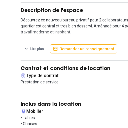
Description de l'espace
Découvrez ce nouveau bureau privatif pour 2 collaborateurs, 
quartier est central et très bien desservi. Aménagé pour 4 
travail moderne et inspirant.
Vous bénéficierez d'un accès 24h/24, d'une connexion Wi-Fi ul
Demander un renseignement
Lire plus
pourrez également utiliser le bureau comme adresse virtuel
notre club d'affaires, pour un confort optimal.
Situé au sein de la Tour To-Lyon, ce bureau jouit d’un empla
Contrat et conditions de location
présente dans la tour. L’environnement parfait pour allier tra
Type de contrat
Prestation de service
Côté accessibilité, vous profitez d’un emplacement stratégiqu
Dieu à deux pas.
Ne manquez pas l'occasion de rejoindre ce centre d'affaires
Inclus dans la location
Mobilier
• Tables
• Chaises