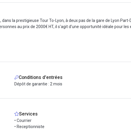
dans la prestigieuse Tour To-Lyon, à deux pas de la gare de Lyon Part-Di
personnes au prix de 2000€ HT, il s'agit d'une opportunité idéale pour l
tra-rapide et stable, ainsi que d’une grande flexibilité de travail. Des s
le pour recevoir vos courriers et appels. Vous profiterez d’un accès a
cement privilégié, avec un accès à de nombreux restaurants, cafés et de m
vail et détente.
Conditions d'entrées
Dépôt de garantie : 2 mois
e au centre du hub de la Part-Dieu, desservi par le métro ligne B, plusie
 et de vous implanter dans l'un des plus grands hubs d'affaires de Lyon
Services
• Courrier
• Receptionniste