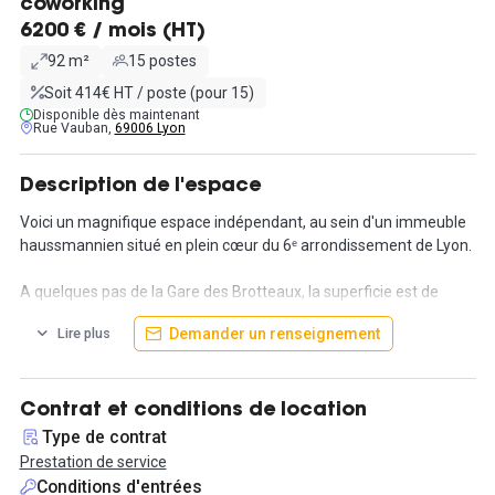
coworking
6200 € / mois (HT)
92 m²
15 postes
Soit 414€ HT / poste (pour 15)
Disponible dès maintenant
Rue Vauban,
69006 Lyon
Description de l'espace
Voici un magnifique espace indépendant, au sein d'un immeuble
haussmannien situé en plein cœur du 6ᵉ arrondissement de Lyon.
A quelques pas de la Gare des Brotteaux, la superficie est de
92m², avec un aménagement prévu pour une quinzaine de
Demander un renseignement
Lire plus
collaborateurs. Cet espace est composé d'une grande cuisine
avec un coin pour déjeuner, une salle de réunion avec un
équipement adapté (grande table, écran et système son), une
call box pour passer un appel en toute tranquillité, un bureau pour
Contrat et conditions de location
1 à 2 collaborateurs, ainsi qu'un grand open space de 14
Type de contrat
personnes. L'objectif principal de ce bureau opéré est de
Prestation de service
répondre à l'ensemble de vos besoins au quotidien. Baignés de
Conditions d'entrées