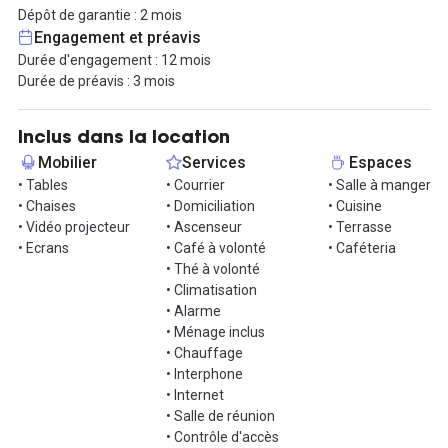
lumière naturelle, ces espaces de travail sauront vous charmer !
Dépôt de garantie : 2 mois
La cerise sur le gâteau, une terrasse lumineuse avec des tables et
Engagement et préavis
des chaises, idéal pour un déjeuner au soleil entre collègues.
Durée d'engagement : 12 mois
Durée de préavis : 3 mois
Étant donné qu'il s'agit d'un espace entièrement équipé et prêt à
l'emploi, de nombreux services sont inclus dans le contrat. Le
contrat de prestation de services comprend les charges
Inclus dans la location
habituelles telles que la taxe foncière, les frais liés à l'immeuble,
Mobilier
Services
Espaces
l'eau, l'électricité, ainsi qu'une connexion internet en fibre optique
• Tables
• Courrier
• Salle à manger
haut débit. De plus, un service de ménage couvre l'ensemble des
• Chaises
• Domiciliation
• Cuisine
bureaux, et des prestations comme la domiciliation, l'assurance,
• Vidéo projecteur
• Ascenseur
• Terrasse
l'aménagement, les consommables, la personnalisation des
• Ecrans
• Café à volonté
• Caféteria
espaces et la signalétique sont également incluses. L'un des
• Thé à volonté
principaux avantages de cette location clé en main réside dans la
• Climatisation
gestion du quotidien : un service de gestion administrative est
• Alarme
disponible pour simplifier les tâches quotidiennes et externaliser
• Ménage inclus
celles qui ne sont pas directement liées à votre activité principale.
• Chauffage
• Interphone
L'engagement est de 12 mois, pour une mensualité de 6 200€
• Internet
HT/mois, en contrat de prestation de service.
• Salle de réunion
• Contrôle d'accès
Au-delà des prestations de qualité, ne manquez pas cette