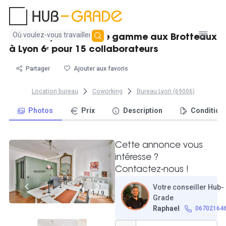
Aucun
Bureau opéré haut de gamme aux Brotteaux
résultat
à Lyon 6ᵉ pour 15 collaborateurs
trouvé
Partager
Ajouter aux favoris
Location bureau
Coworking
Bureau Lyon (69006)
Photos
Prix
Description
Condition
Cette annonce vous
intéresse ?
Contactez-nous !
Votre conseiller Hub-
1 / 9
Grade
Raphael
06702164