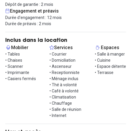
Opéra, simplifiant ainsi la gestion administrative de votre
Dépôt de garantie : 2 mois
entreprise.
Engagement et préavis
Durée d'engagement : 12 mois
L'espace de travail est agrémenté d'un café et d'espaces de
Durée de préavis : 2 mois
convivialité, parfaits pour des pauses détente ou des discussions
informelles. Une équipe de professionnels est à votre disposition
pour assurer le bon fonctionnement de votre quotidien. Vous
Inclus dans la location
profiterez également d'un accès internet Fibre Haut Débit
Mobilier
Services
Espaces
sécurisé, ainsi que des services d’assistance et IT pour tous vos
• Tables
• Courrier
• Salle à manger
besoins techniques.
• Chaises
• Domiciliation
• Cuisine
• Scanner
• Ascenseur
• Espace détente
Situé au cœur du quartier de l'Opéra, cet espace bénéficie
• Imprimante
• Receptionniste
• Terrasse
d'excellentes connexions de transport. Les stations de métro
• Casiers fermés
• Ménage inclus
Chaussée d'Antin - La Fayette (lignes 7 et 9) et Opéra (lignes 3, 7
• Thé à volonté
et 8) sont à proximité, facilitant vos déplacements dans toute la
• Café à volonté
ville. Le quartier est riche en commerces, restaurants et lieux
• Climatisation
culturels, créant un environnement de travail inspirant et
• Chauffage
agréable.
• Salle de réunion
• Internet
Contactez votre agent immobilier Hub-Grade dès maintenant
pour visiter ce bureau !