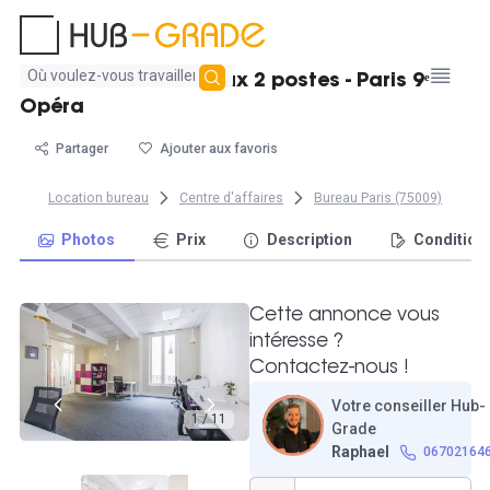
Aucun
Bureau fermé lumineux 2 postes - Paris 9ᵉ
résultat
Opéra
trouvé
Partager
Ajouter aux favoris
Location bureau
Centre d'affaires
Bureau Paris (75009)
Photos
Prix
Description
Condition
Cette annonce vous
intéresse ?
Contactez-nous !
Votre conseiller Hub-
1 / 11
Grade
Raphael
06702164