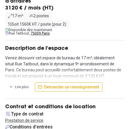
d'affaires
3120 € / mois (HT)
17 m²
2 postes
Soit 1560€ HT / poste (pour 2)
Disponible dès maintenant
Rue Taitbout,
75009 Paris
Description de l'espace
Venez découvrir cet espace de bureau de 17 m², idéalement
situé Rue Taitbout, dans le dynamique 9ᵉ arrondissement de
Paris. Ce bureau peut accueillir confortablement deux postes de
travail et est proposé à un loyer mensuel de 3 120 € HT.
L'immeuble offre un total de 2 300 m² d'espaces modulables et
Demander un renseignement
Lire plus
évolutifs, répondant parfaitement aux besoins des entreprises
modernes.
Vous bénéficierez d'un environnement de travail exceptionnel,
Contrat et conditions de location
avec accès à six salles de réunion pouvant accueillir jusqu'à 30
Type de contrat
personnes. Les services de secrétariat et de domiciliation vous
Prestation de service
permettent de bénéficier d'une adresse prestigieuse à Paris
Conditions d'entrées