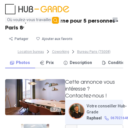
Aucun
Bureau privatif moderne pour 5 personnes -
résultat
Paris 8ᵉ
trouvé
Partager
Ajouter aux favoris
Location bureau
Coworking
Bureau Paris (75008)
Photos
Prix
Description
Condition
Cette annonce vous
intéresse ?
Contactez-nous !
Votre conseiller Hub-
1 / 7
Grade
Raphael
06702164