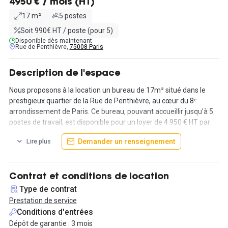
4950 € / mois (HT)
17 m²
5 postes
Soit 990€ HT / poste (pour 5)
Disponible dès maintenant
Rue de Penthièvre,
75008 Paris
Description de l'espace
Nous proposons à la location un bureau de 17m² situé dans le
prestigieux quartier de la Rue de Penthièvre, au cœur du 8ᵉ
arrondissement de Paris. Ce bureau, pouvant accueillir jusqu'à 5
postes de travail, est disponible pour un loyer de 4 950 € HT par
mois.
Demander un renseignement
Lire plus
Le bureau est équipé de nombreux services pour assurer votre
confort et votre efficacité. Vous bénéficierez d'une connexion
Internet haut débit, de plusieurs phonesboxes pour vos appels
Contrat et conditions de location
privés, ainsi que du chauffage et de la climatisation pour un
Type de contrat
environnement de travail agréable toute l'année. Le service de
Prestation de service
ménage est inclus pour garantir des locaux toujours propres et
Conditions d'entrées
accueillants. Le thé et le café sont offerts à volonté pour vos
Dépôt de garantie : 3 mois