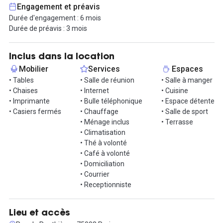
pauses. Vous pourrez domicilier votre entreprise à cette adresse
Engagement et préavis
prestigieuse et profiter d'un service de gestion du courrier. Une
Durée d'engagement : 6 mois
réceptionniste est également à votre disposition pour accueillir
Durée de préavis : 3 mois
vos visiteurs et gérer les tâches administratives courantes.
Les espaces communs incluent une salle à manger conviviale,
Inclus dans la location
une cuisine équipée, un espace détente pour se relaxer, une salle
Mobilier
Services
Espaces
de sport pour rester actif, et une agréable terrasse pour vos
• Tables
• Salle de réunion
• Salle à manger
pauses à l'extérieur. Des salles de réunion sont également
• Chaises
• Internet
• Cuisine
disponibles pour vos rendez-vous professionnels et réunions
• Imprimante
• Bulle téléphonique
• Espace détente
d'équipe.
• Casiers fermés
• Chauffage
• Salle de sport
• Ménage inclus
• Terrasse
Le bureau bénéficie d'une excellente accessibilité grâce à un
• Climatisation
réseau de transports en commun dense. La station de métro
• Thé à volonté
Miromesnil (lignes 9 et 13) est à quelques minutes à pied, offrant
• Café à volonté
une liaison rapide vers les différents quartiers de Paris. La station
• Domiciliation
Saint-Augustin (ligne 9) est également accessible à proximité,
• Courrier
facilitant les déplacements dans toute la capitale.
• Receptionniste
De plus, plusieurs lignes de bus desservent la zone, offrant des
connexions fréquentes et variées. Pour les amateurs de mobilité
Lieu et accès
douce, des stations Vélib' sont situées à proximité, vous